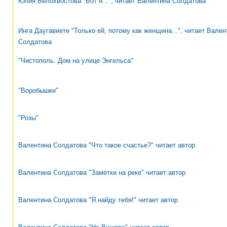
Юлия Белохвостова "Вот я...", читает Валентина Солдатова
Инга Даугавиете "Только ей, потому как женщина...", читает Вален
Солдатова
"Чистополь. Дом на улице Энгельса"
"Воробышки"
"Розы"
Валентина Солдатова "Что такое счастье?" читает автор
Валентина Солдатова "Заметки на реке" читает автор
Валентина Солдатова "Я найду тебя!" читает автор