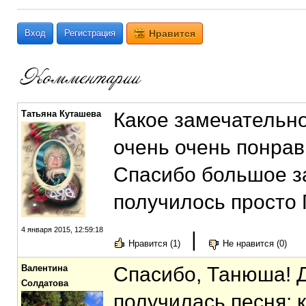
Вход
Регистрация
Нравится
Татьяна Куташева
Какое замечательн
очень очень понрави
Спасибо большое за
получилось прост
4 января 2015, 12:59:18
|
Нравится (1)
Не нравится (0)
Валентина
Спасибо, Танюша! Д
Солдатова
получилась песня: 