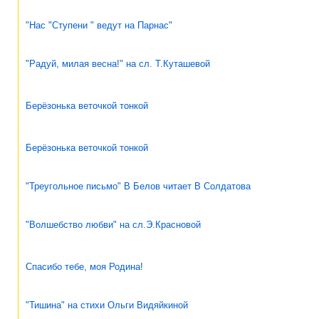
"Нас "Ступени " ведут на Парнас"
"Радуй, милая весна!" на сл. Т.Куташевой
Берёзонька веточкой тонкой
Берёзонька веточкой тонкой
"Треугольное письмо" В Белов читает В Солдатова
"Волшебство любви" на сл.Э.Красновой
Спасибо тебе, моя Родина!
"Тишина" на стихи Ольги Видяйкиной