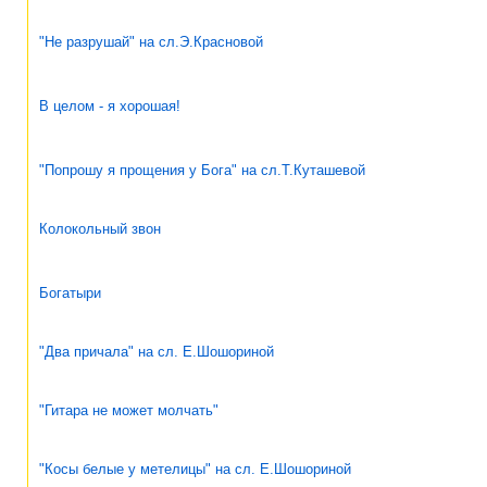
"Не разрушай" на сл.Э.Красновой
В целом - я хорошая!
"Попрошу я прощения у Бога" на сл.Т.Куташевой
Колокольный звон
Богатыри
"Два причала" на сл. Е.Шошориной
"Гитара не может молчать"
"Косы белые у метелицы" на сл. Е.Шошориной