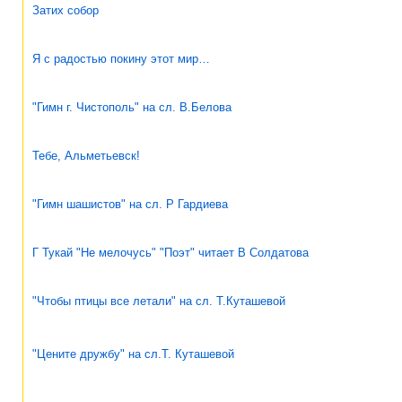
Затих собор
Я с радостью покину этот мир…
"Гимн г. Чистополь" на сл. В.Белова
Тебе, Альметьевск!
"Гимн шашистов" на сл. Р Гардиева
Г Тукай "Не мелочусь" "Поэт" читает В Солдатова
"Чтобы птицы все летали" на сл. Т.Куташевой
"Цените дружбу" на сл.Т. Куташевой