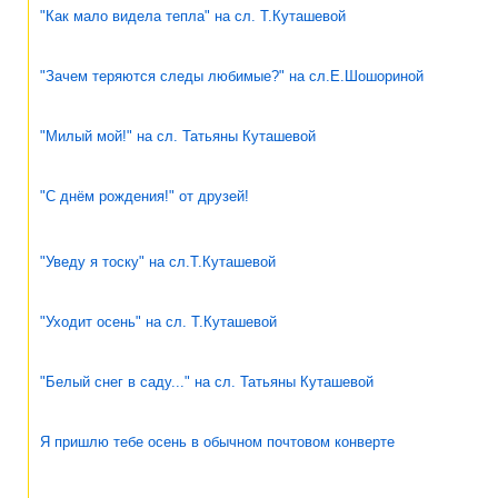
"Как мало видела тепла" на сл. Т.Куташевой
"Зачем теряются следы любимые?" на сл.Е.Шошориной
"Милый мой!" на сл. Татьяны Куташевой
"С днём рождения!" от друзей!
"Уведу я тоску" на сл.Т.Куташевой
"Уходит осень" на сл. Т.Куташевой
"Белый снег в саду..." на сл. Татьяны Куташевой
Я пришлю тебе осень в обычном почтовом конверте