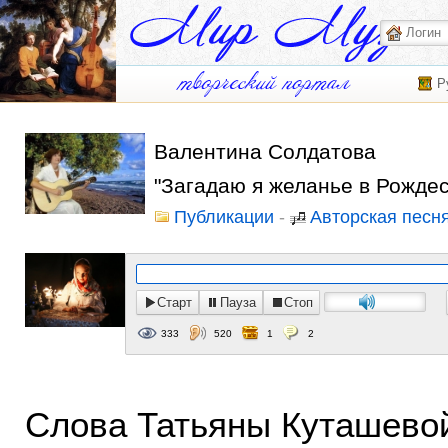
Р
Валентина Солдатова
"Загадаю я желанье в Рождес
Публикации
-
Авторская песн
Старт
Пауза
Стоп
333
520
1
2
Слова Татьяны Куташевой