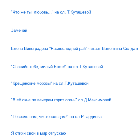
"Что же ты, любовь..." на сл. Т.Куташевой
Замечай
Елена Виноградова "Распоследний рай" читает Валентина Солдат
"Спасибо тебе, милый Боже!" на сл.Т.Куташевой
"Крещенские морозы" на сл.Т.Куташевой
"В её окне по вечерам горит огонь" сл.Д.Максимовой
"Повезло нам, чистопольцам!" на сл.Р.Гардиева
Я стихи свои в мир отпускаю