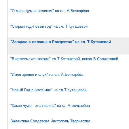
"О мире думая великом" на сл. А.Бочкарёва
"Старый год-Новый год" на сл. Т.Куташевой
"Загадаю я желанье в Рождество" на сл. Т Куташевой
"Вифлеемская звезда" сл.Т Куташевой, вокал В Солдатовой
"Имея зрение и слух" на сл. А.Бочкарёва
"Новый Год снится мне" на сл.Т.Куташевой
"Какое чудо - эта тишина" на сл.А.Бочкарёва
Валентина Солдатова Чистополь Творчество