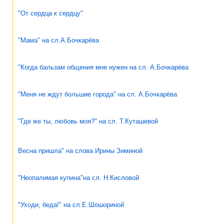
"От сердца к сердцу"
"Мама" на сл.А.Бочкарёва
"Когда бальзам общения мне нужен на сл. А.Бочкарёва
"Меня не ждут большие города" на сл. А.Бочкарёва
"Где же ты, любовь моя?" на сл. Т.Куташевой
Весна пришла" на слова Ирины Зиминой
"Неопалимая купина"на сл. Н.Кисловой
"Уходи, беда!" на сл.Е.Шошориной