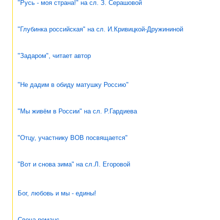
"Русь - моя страна!" на сл. З. Серашовой
"Глубинка российская" на сл. И.Кривицкой-Дружининой
"Задаром", читает автор
"Не дадим в обиду матушку Россию"
"Мы живём в России" на сл. Р.Гардиева
"Отцу, участнику ВОВ посвящается"
"Вот и снова зима" на сл.Л. Егоровой
Бог, любовь и мы - едины!
Свеча романс