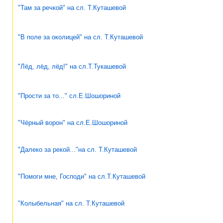
"Там за речкой" на сл. Т.Куташевой
"В поле за околицей" на сл. Т.Куташевой
"Лёд, лёд, лёд!" на сл.Т.Тукашевой
"Прости за то..." сл.Е.Шошориной
"Чёрный ворон" на сл.Е.Шошориной
"Далеко за рекой..."на сл. Т.Куташевой
"Помоги мне, Господи" на сл.Т.Куташевой
"Колыбельная" на сл. Т.Куташевой