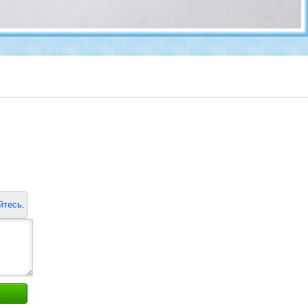
йтесь
.