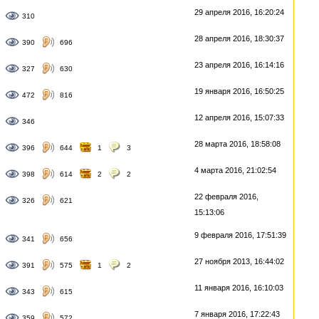
29 апреля 2016, 16:20:24
310
28 апреля 2016, 18:30:37
390
696
23 апреля 2016, 16:14:16
327
630
19 января 2016, 16:50:25
472
816
12 апреля 2016, 15:07:33
346
28 марта 2016, 18:58:08
396
644
1
3
4 марта 2016, 21:02:54
398
614
2
2
22 февраля 2016,
326
621
15:13:06
9 февраля 2016, 17:51:39
341
656
27 ноября 2013, 16:44:02
391
575
1
2
11 января 2016, 16:10:03
343
615
7 января 2016, 17:22:43
359
572