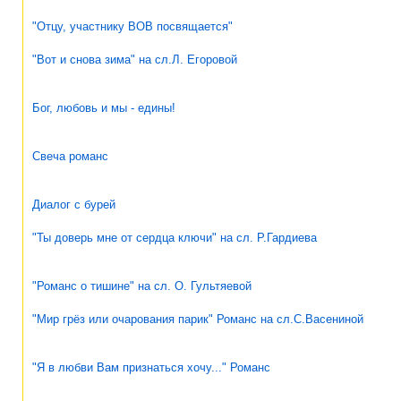
"Отцу, участнику ВОВ посвящается"
"Вот и снова зима" на сл.Л. Егоровой
Бог, любовь и мы - едины!
Свеча романс
Диалог с бурей
"Ты доверь мне от сердца ключи" на сл. Р.Гардиева
"Романс о тишине" на сл. О. Гультяевой
"Мир грёз или очарования парик" Романс на сл.С.Васениной
"Я в любви Вам признаться хочу..." Романс