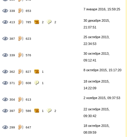
7 января 2016, 15:59:25
339
653
30 декабря 2015,
413
785
2
2
21:07:51
25 октября 2013,
387
623
22:34:53
30 октября 2013,
339
576
09:12:41
8 октября 2015, 15:17:20
362
827
1
18 октября 2015,
371
608
1
14:22:09
2 ноября 2015, 09:37:53
304
613
22 октября 2015,
397
586
1
2
09:30:42
18 октября 2015,
299
647
08:09:59