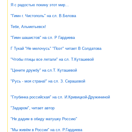
Я с радостью покину этот мир…
"Гимн г. Чистополь" на сл. В.Белова
Тебе, Альметьевск!
"Гимн шашистов" на сл. Р Гардиева
Г Тукай "Не мелочусь" "Поэт" читает В Солдатова
"Чтобы птицы все летали" на сл. Т.Куташевой
"Цените дружбу" на сл.Т. Куташевой
"Русь - моя страна!" на сл. З. Серашовой
"Глубинка российская" на сл. И.Кривицкой-Дружининой
"Задаром", читает автор
"Не дадим в обиду матушку Россию"
"Мы живём в России" на сл. Р.Гардиева