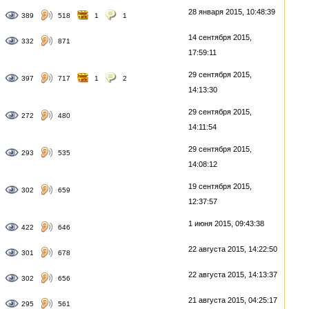
28 января 2015, 10:48:39
389
518
1
1
14 сентября 2015,
332
871
17:59:11
29 сентября 2015,
397
717
1
2
14:13:30
29 сентября 2015,
272
480
14:11:54
29 сентября 2015,
293
535
14:08:12
19 сентября 2015,
302
659
12:37:57
1 июня 2015, 09:43:38
422
646
22 августа 2015, 14:22:50
301
678
22 августа 2015, 14:13:37
302
656
21 августа 2015, 04:25:17
295
561