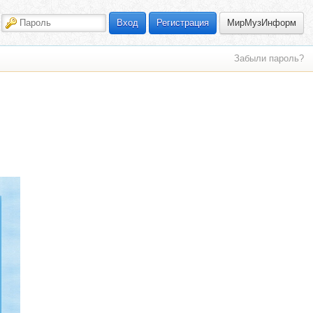
МирМузИнформ
Вход
Регистрация
Забыли пароль?