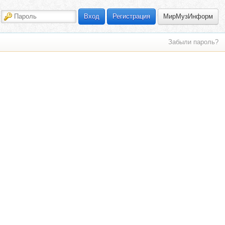
МирМузИнформ
Вход
Регистрация
Забыли пароль?