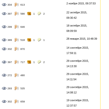
2 ноября 2015, 09:37:53
304
613
22 октября 2015,
397
586
1
2
09:30:42
18 октября 2015,
299
646
08:09:59
28 января 2015, 10:48:39
389
518
1
1
14 сентября 2015,
332
870
17:59:11
29 сентября 2015,
397
717
1
2
14:13:30
29 сентября 2015,
272
480
14:11:54
29 сентября 2015,
293
535
14:08:12
19 сентября 2015,
302
659
12:37:57