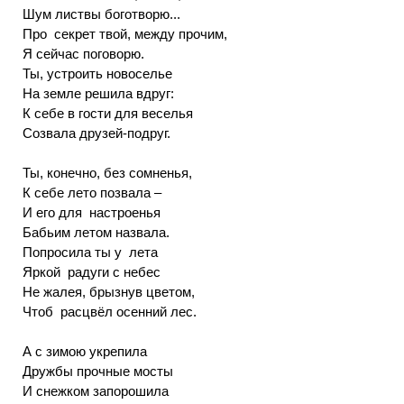
Шум листвы боготворю...
Про секрет твой, между прочим,
Я сейчас поговорю.
Ты, устроить новоселье
На земле решила вдруг:
К себе в гости для веселья
Созвала друзей-подруг.
Ты, конечно, без сомненья,
К себе лето позвала –
И его для настроенья
Бабьим летом назвала.
Попросила ты у лета
Яркой радуги с небес
Не жалея, брызнув цветом,
Чтоб расцвёл осенний лес.
А с зимою укрепила
Дружбы прочные мосты
И снежком запорошила