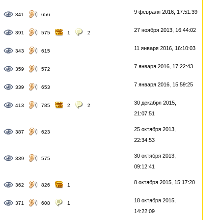
9 февраля 2016, 17:51:39
341
656
27 ноября 2013, 16:44:02
391
575
1
2
11 января 2016, 16:10:03
343
615
7 января 2016, 17:22:43
359
572
7 января 2016, 15:59:25
339
653
30 декабря 2015,
413
785
2
2
21:07:51
25 октября 2013,
387
623
22:34:53
30 октября 2013,
339
575
09:12:41
8 октября 2015, 15:17:20
362
826
1
18 октября 2015,
371
608
1
14:22:09