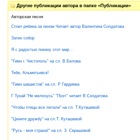
Другие публикации автора в папке «Публикации»
Авторская песня
Стоит рябина за окном Читает автор Валентина Солдатова
Затих собор
Я с радостью покину этот мир…
"Гимн г. Чистополь" на сл. В.Белова
Тебе, Альметьевск!
"Гимн шашистов" на сл. Р Гардиева
Г Тукай "Не мелочусь" "Поэт" читает В Солдатова
"Чтобы птицы все летали" на сл. Т.Куташевой
"Цените дружбу" на сл.Т. Куташевой
"Русь - моя страна!" на сл. З. Серашовой