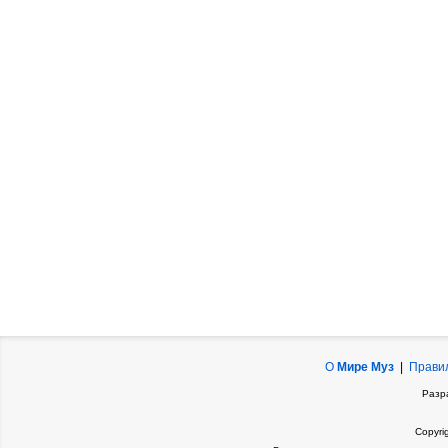
О
Мире Муз
|
Прави
Разр
Copyri