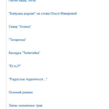
Песня наша, лети!
"Бабушка родная" на слова Ольги Макаровой
Сквер "Хэзинэ"
"Татарочка"
Беседка "Тюбетейка"
"Есть?!"
"Радостью поделиться..."
Осенний романс
Запах скошенных трав