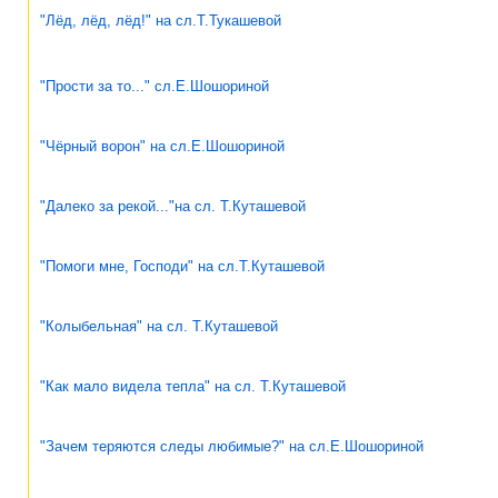
"Лёд, лёд, лёд!" на сл.Т.Тукашевой
"Прости за то..." сл.Е.Шошориной
"Чёрный ворон" на сл.Е.Шошориной
"Далеко за рекой..."на сл. Т.Куташевой
"Помоги мне, Господи" на сл.Т.Куташевой
"Колыбельная" на сл. Т.Куташевой
"Как мало видела тепла" на сл. Т.Куташевой
"Зачем теряются следы любимые?" на сл.Е.Шошориной