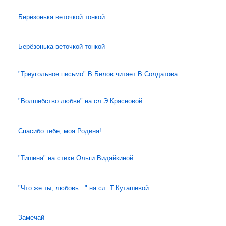
Берёзонька веточкой тонкой
Берёзонька веточкой тонкой
"Треугольное письмо" В Белов читает В Солдатова
"Волшебство любви" на сл.Э.Красновой
Спасибо тебе, моя Родина!
"Тишина" на стихи Ольги Видяйкиной
"Что же ты, любовь..." на сл. Т.Куташевой
Замечай