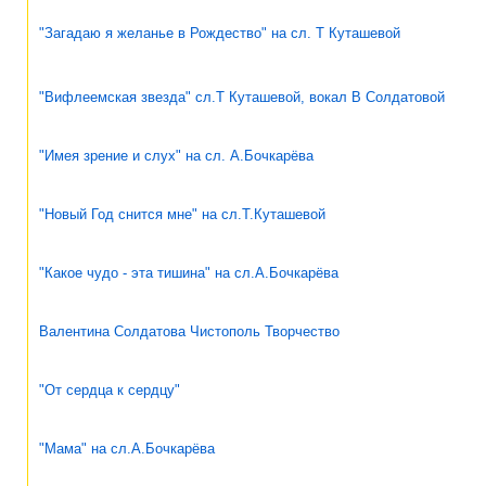
"Загадаю я желанье в Рождество" на сл. Т Куташевой
"Вифлеемская звезда" сл.Т Куташевой, вокал В Солдатовой
"Имея зрение и слух" на сл. А.Бочкарёва
"Новый Год снится мне" на сл.Т.Куташевой
"Какое чудо - эта тишина" на сл.А.Бочкарёва
Валентина Солдатова Чистополь Творчество
"От сердца к сердцу"
"Мама" на сл.А.Бочкарёва