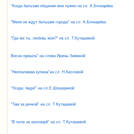
"Когда бальзам общения мне нужен на сл. А.Бочкарёва
"Меня не ждут большие города" на сл. А.Бочкарёва
"Где же ты, любовь моя?" на сл. Т.Куташевой
Весна пришла" на слова Ирины Зиминой
"Неопалимая купина"на сл. Н.Кисловой
"Уходи, беда!" на сл.Е.Шошориной
"Там за речкой" на сл. Т.Куташевой
"В поле за околицей" на сл. Т.Куташевой