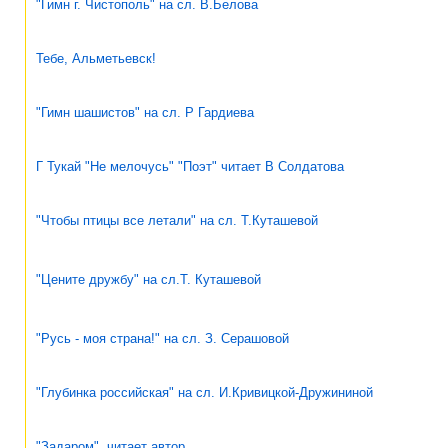
"Гимн г. Чистополь" на сл. В.Белова
Тебе, Альметьевск!
"Гимн шашистов" на сл. Р Гардиева
Г Тукай "Не мелочусь" "Поэт" читает В Солдатова
"Чтобы птицы все летали" на сл. Т.Куташевой
"Цените дружбу" на сл.Т. Куташевой
"Русь - моя страна!" на сл. З. Серашовой
"Глубинка российская" на сл. И.Кривицкой-Дружининой
"Задаром", читает автор