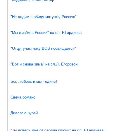
"Не дадим в обиду матушку Россию"
"Мы живём в России" на сл. Р.Гардиева
"Отцу, участнику ВОВ посвящается"
"Вот и снова зима" на сл.Л. Егоровой
Бог, любовь и мы - едины!
Свеча романс
Диалог с бурей
"Ты доверь мне от сердца ключи" на сл. Р.Гардиева