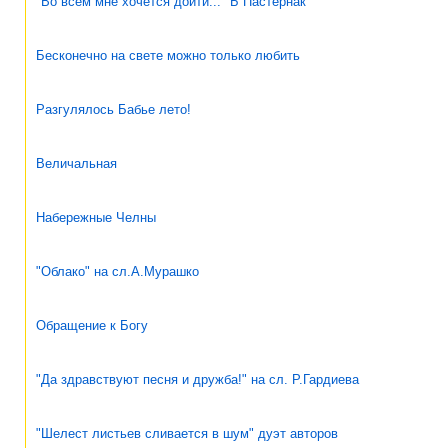
"Во всём мне хочется дойти..." Б Пастернак
Бесконечно на свете можно только любить
Разгулялось Бабье лето!
Величальная
Набережные Челны
"Облако" на сл.А.Мурашко
Обращение к Богу
"Да здравствуют песня и дружба!" на сл. Р.Гардиева
"Шелест листьев сливается в шум" дуэт авторов