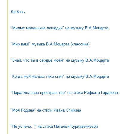
Любовь
"Милые маленькие лошадки" на музыку В.А.Моцарта
"Мир вам!" музыка В.А.Моцарта (классика)
"Знай, что ты в сердце моём" на музыку В.А.Моцарта
"Когда мой малыш тихо спит" на музыку В.А.Моцарта
"Параллельное пространство" на стихи Рифката Гардиева
"Моя Родина" на стихи Ивана Спирина
"Не успела..." на стихи Натальи Курнавенковой