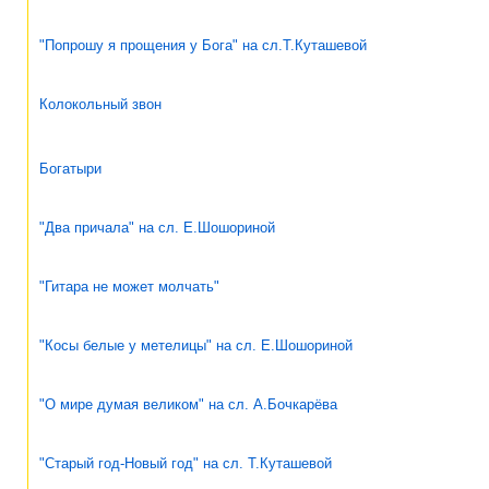
"Попрошу я прощения у Бога" на сл.Т.Куташевой
Колокольный звон
Богатыри
"Два причала" на сл. Е.Шошориной
"Гитара не может молчать"
"Косы белые у метелицы" на сл. Е.Шошориной
"О мире думая великом" на сл. А.Бочкарёва
"Старый год-Новый год" на сл. Т.Куташевой