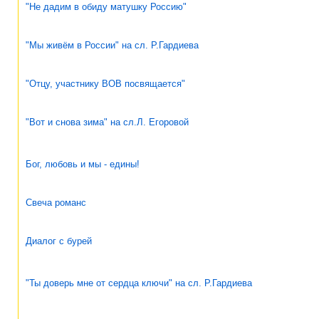
"Не дадим в обиду матушку Россию"
"Мы живём в России" на сл. Р.Гардиева
"Отцу, участнику ВОВ посвящается"
"Вот и снова зима" на сл.Л. Егоровой
Бог, любовь и мы - едины!
Свеча романс
Диалог с бурей
"Ты доверь мне от сердца ключи" на сл. Р.Гардиева