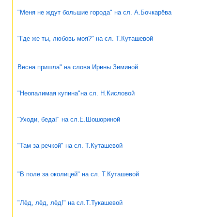
"Меня не ждут большие города" на сл. А.Бочкарёва
"Где же ты, любовь моя?" на сл. Т.Куташевой
Весна пришла" на слова Ирины Зиминой
"Неопалимая купина"на сл. Н.Кисловой
"Уходи, беда!" на сл.Е.Шошориной
"Там за речкой" на сл. Т.Куташевой
"В поле за околицей" на сл. Т.Куташевой
"Лёд, лёд, лёд!" на сл.Т.Тукашевой