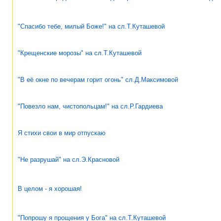
"Спасибо тебе, милый Боже!" на сл.Т.Куташевой
"Крещенские морозы" на сл.Т.Куташевой
"В её окне по вечерам горит огонь" сл.Д.Максимовой
"Повезло нам, чистопольцам!" на сл.Р.Гардиева
Я стихи свои в мир отпускаю
"Не разрушай" на сл.Э.Красновой
В целом - я хорошая!
"Попрошу я прощения у Бога" на сл.Т.Куташевой