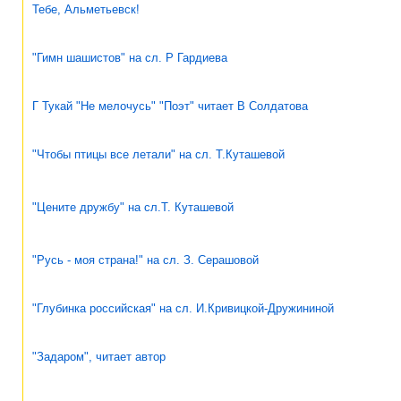
Тебе, Альметьевск!
"Гимн шашистов" на сл. Р Гардиева
Г Тукай "Не мелочусь" "Поэт" читает В Солдатова
"Чтобы птицы все летали" на сл. Т.Куташевой
"Цените дружбу" на сл.Т. Куташевой
"Русь - моя страна!" на сл. З. Серашовой
"Глубинка российская" на сл. И.Кривицкой-Дружининой
"Задаром", читает автор