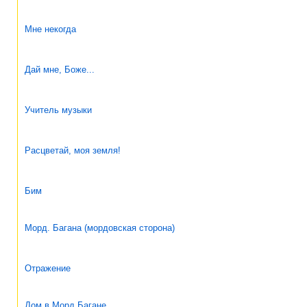
Мне некогда
Дай мне, Боже...
Учитель музыки
Расцветай, моя земля!
Бим
Морд. Багана (мордовская сторона)
Отражение
Дом в Морд.Багане