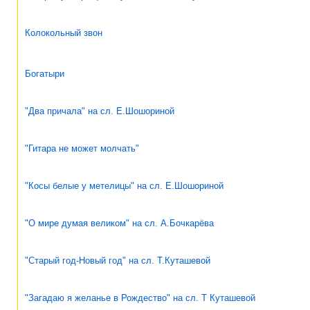
Колокольный звон
Богатыри
"Два причала" на сл. Е.Шошориной
"Гитара не может молчать"
"Косы белые у метелицы" на сл. Е.Шошориной
"О мире думая великом" на сл. А.Бочкарёва
"Старый год-Новый год" на сл. Т.Куташевой
"Загадаю я желанье в Рождество" на сл. Т Куташевой