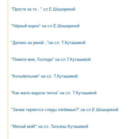
"Прости за то..." сл.Е.Шошориной
"Чёрный ворон" на сл.Е.Шошориной
"Далеко за рекой..."на сл. Т.Куташевой
"Помоги мне, Господи" на сл.Т.Куташевой
"Колыбельная" на сл. Т.Куташевой
"Как мало видела тепла" на сл. Т.Куташевой
"Зачем теряются следы любимые?" на сл.Е.Шошориной
"Милый мой!" на сл. Татьяны Куташевой