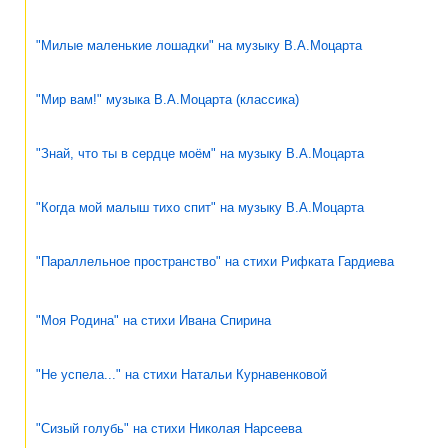
"Милые маленькие лошадки" на музыку В.А.Моцарта
"Мир вам!" музыка В.А.Моцарта (классика)
"Знай, что ты в сердце моём" на музыку В.А.Моцарта
"Когда мой малыш тихо спит" на музыку В.А.Моцарта
"Параллельное пространство" на стихи Рифката Гардиева
"Моя Родина" на стихи Ивана Спирина
"Не успела..." на стихи Натальи Курнавенковой
"Сизый голубь" на стихи Николая Нарсеева