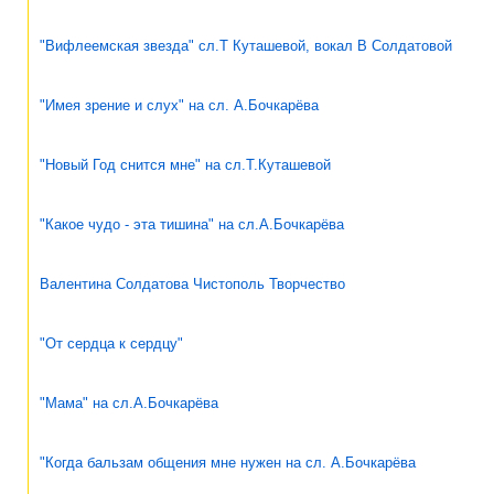
"Вифлеемская звезда" сл.Т Куташевой, вокал В Солдатовой
"Имея зрение и слух" на сл. А.Бочкарёва
"Новый Год снится мне" на сл.Т.Куташевой
"Какое чудо - эта тишина" на сл.А.Бочкарёва
Валентина Солдатова Чистополь Творчество
"От сердца к сердцу"
"Мама" на сл.А.Бочкарёва
"Когда бальзам общения мне нужен на сл. А.Бочкарёва