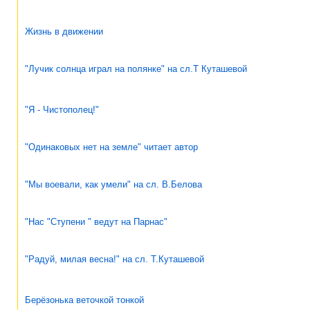
Жизнь в движении
"Лучик солнца играл на полянке" на сл.Т Куташевой
"Я - Чистополец!"
"Одинаковых нет на земле" читает автор
"Мы воевали, как умели" на сл. В.Белова
"Нас "Ступени " ведут на Парнас"
"Радуй, милая весна!" на сл. Т.Куташевой
Берёзонька веточкой тонкой