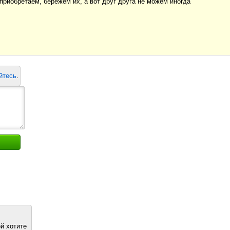
приобретаем, бережём их, а вот друг друга не можем иногда
йтесь
.
й хотите