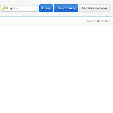
МирМузИнформ
Вход
Регистрация
Забыли пароль?