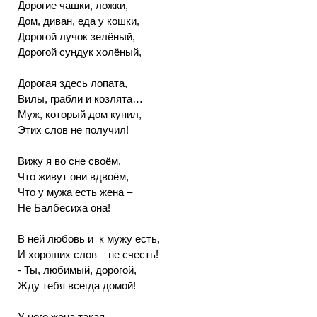
Дорогие чашки, ложки,
Дом, диван, еда у кошки,
Дорогой лучок зелёный,
Дорогой сундук холёный,
Дорогая здесь лопата,
Вилы, грабли и козлята…
Муж, который дом купил,
Этих слов не получил!
Вижу я во сне своём,
Что живут они вдвоём,
Что у мужа есть жена –
Не Балбесиха она!
В ней любовь и к мужу есть,
И хороших слов – не счесть!
- Ты, любимый, дорогой,
Жду тебя всегда домой!
У него жена такая,