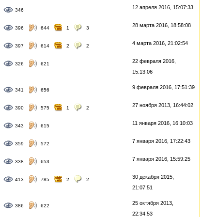
12 апреля 2016, 15:07:33
346
28 марта 2016, 18:58:08
396
644
1
3
4 марта 2016, 21:02:54
397
614
2
2
22 февраля 2016,
326
621
15:13:06
9 февраля 2016, 17:51:39
341
656
27 ноября 2013, 16:44:02
390
575
1
2
11 января 2016, 16:10:03
343
615
7 января 2016, 17:22:43
359
572
7 января 2016, 15:59:25
338
653
30 декабря 2015,
413
785
2
2
21:07:51
25 октября 2013,
386
622
22:34:53