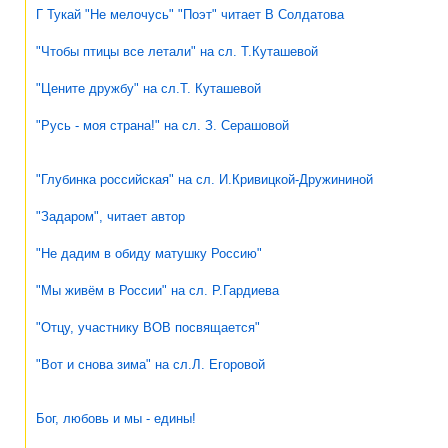
Г Тукай "Не мелочусь" "Поэт" читает В Солдатова
"Чтобы птицы все летали" на сл. Т.Куташевой
"Цените дружбу" на сл.Т. Куташевой
"Русь - моя страна!" на сл. З. Серашовой
"Глубинка российская" на сл. И.Кривицкой-Дружининой
"Задаром", читает автор
"Не дадим в обиду матушку Россию"
"Мы живём в России" на сл. Р.Гардиева
"Отцу, участнику ВОВ посвящается"
"Вот и снова зима" на сл.Л. Егоровой
Бог, любовь и мы - едины!