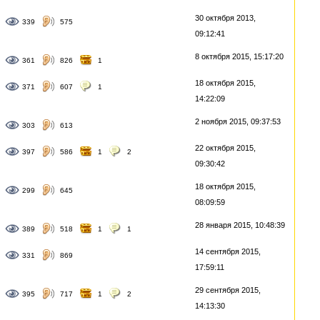
30 октября 2013,
339
575
09:12:41
8 октября 2015, 15:17:20
361
826
1
18 октября 2015,
371
607
1
14:22:09
2 ноября 2015, 09:37:53
303
613
22 октября 2015,
397
586
1
2
09:30:42
18 октября 2015,
299
645
08:09:59
28 января 2015, 10:48:39
389
518
1
1
14 сентября 2015,
331
869
17:59:11
29 сентября 2015,
395
717
1
2
14:13:30