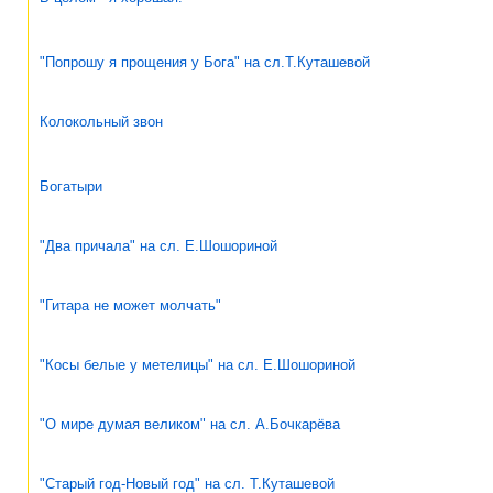
"Попрошу я прощения у Бога" на сл.Т.Куташевой
Колокольный звон
Богатыри
"Два причала" на сл. Е.Шошориной
"Гитара не может молчать"
"Косы белые у метелицы" на сл. Е.Шошориной
"О мире думая великом" на сл. А.Бочкарёва
"Старый год-Новый год" на сл. Т.Куташевой