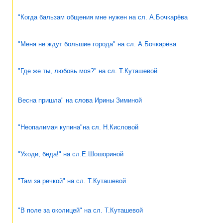
"Когда бальзам общения мне нужен на сл. А.Бочкарёва
"Меня не ждут большие города" на сл. А.Бочкарёва
"Где же ты, любовь моя?" на сл. Т.Куташевой
Весна пришла" на слова Ирины Зиминой
"Неопалимая купина"на сл. Н.Кисловой
"Уходи, беда!" на сл.Е.Шошориной
"Там за речкой" на сл. Т.Куташевой
"В поле за околицей" на сл. Т.Куташевой