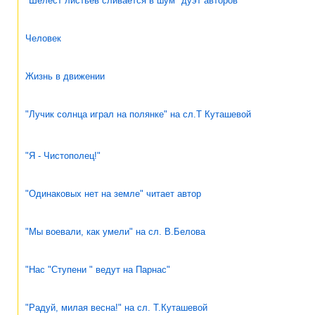
"Шелест листьев сливается в шум" дуэт авторов
Человек
Жизнь в движении
"Лучик солнца играл на полянке" на сл.Т Куташевой
"Я - Чистополец!"
"Одинаковых нет на земле" читает автор
"Мы воевали, как умели" на сл. В.Белова
"Нас "Ступени " ведут на Парнас"
"Радуй, милая весна!" на сл. Т.Куташевой