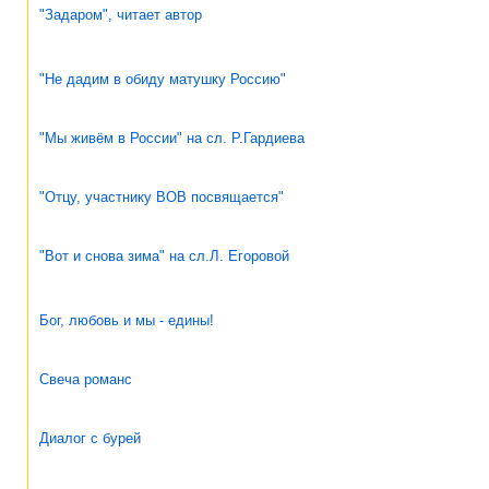
"Задаром", читает автор
"Не дадим в обиду матушку Россию"
"Мы живём в России" на сл. Р.Гардиева
"Отцу, участнику ВОВ посвящается"
"Вот и снова зима" на сл.Л. Егоровой
Бог, любовь и мы - едины!
Свеча романс
Диалог с бурей