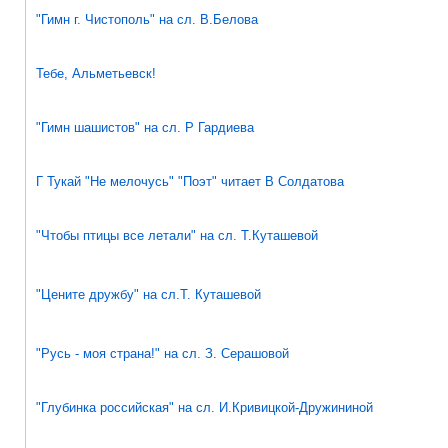
"Гимн г. Чистополь" на сл. В.Белова
Тебе, Альметьевск!
"Гимн шашистов" на сл. Р Гардиева
Г Тукай "Не мелочусь" "Поэт" читает В Солдатова
"Чтобы птицы все летали" на сл. Т.Куташевой
"Цените дружбу" на сл.Т. Куташевой
"Русь - моя страна!" на сл. З. Серашовой
"Глубинка российская" на сл. И.Кривицкой-Дружининой