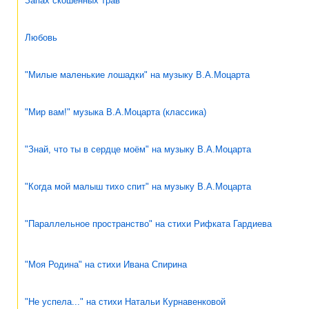
Запах скошенных трав
Любовь
"Милые маленькие лошадки" на музыку В.А.Моцарта
"Мир вам!" музыка В.А.Моцарта (классика)
"Знай, что ты в сердце моём" на музыку В.А.Моцарта
"Когда мой малыш тихо спит" на музыку В.А.Моцарта
"Параллельное пространство" на стихи Рифката Гардиева
"Моя Родина" на стихи Ивана Спирина
"Не успела..." на стихи Натальи Курнавенковой