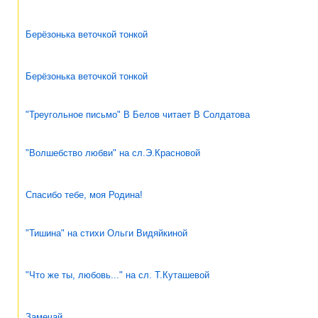
Берёзонька веточкой тонкой
Берёзонька веточкой тонкой
"Треугольное письмо" В Белов читает В Солдатова
"Волшебство любви" на сл.Э.Красновой
Спасибо тебе, моя Родина!
"Тишина" на стихи Ольги Видяйкиной
"Что же ты, любовь..." на сл. Т.Куташевой
Замечай