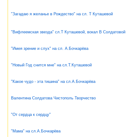
"Загадаю я желанье в Рождество" на сл. Т Куташевой
"Вифлеемская звезда" сл.Т Куташевой, вокал В Солдатовой
"Имея зрение и слух" на сл. А.Бочкарёва
"Новый Год снится мне" на сл.Т.Куташевой
"Какое чудо - эта тишина" на сл.А.Бочкарёва
Валентина Солдатова Чистополь Творчество
"От сердца к сердцу"
"Мама" на сл.А.Бочкарёва