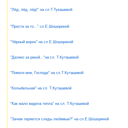
"Лёд, лёд, лёд!" на сл.Т.Тукашевой
"Прости за то..." сл.Е.Шошориной
"Чёрный ворон" на сл.Е.Шошориной
"Далеко за рекой..."на сл. Т.Куташевой
"Помоги мне, Господи" на сл.Т.Куташевой
"Колыбельная" на сл. Т.Куташевой
"Как мало видела тепла" на сл. Т.Куташевой
"Зачем теряются следы любимые?" на сл.Е.Шошориной