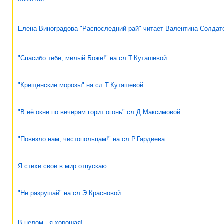
Елена Виноградова "Распоследний рай" читает Валентина Солдат
"Спасибо тебе, милый Боже!" на сл.Т.Куташевой
"Крещенские морозы" на сл.Т.Куташевой
"В её окне по вечерам горит огонь" сл.Д.Максимовой
"Повезло нам, чистопольцам!" на сл.Р.Гардиева
Я стихи свои в мир отпускаю
"Не разрушай" на сл.Э.Красновой
В целом - я хорошая!