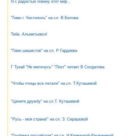
Я с радостью покину этот мир…
"Гимн г. Чистополь" на сл. В.Белова
Тебе, Альметьевск!
"Гимн шашистов" на сл. Р Гардиева
Г Тукай "Не мелочусь" "Поэт" читает В Солдатова
"Чтобы птицы все летали" на сл. Т.Куташевой
"Цените дружбу" на сл.Т. Куташевой
"Русь - моя страна!" на сл. З. Серашовой
"Глубинка российская" на сл. И.Кривицкой-Дружининой