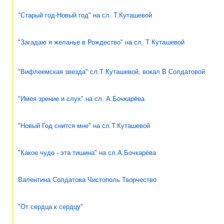
"Старый год-Новый год" на сл. Т.Куташевой
"Загадаю я желанье в Рождество" на сл. Т Куташевой
"Вифлеемская звезда" сл.Т Куташевой, вокал В Солдатовой
"Имея зрение и слух" на сл. А.Бочкарёва
"Новый Год снится мне" на сл.Т.Куташевой
"Какое чудо - эта тишина" на сл.А.Бочкарёва
Валентина Солдатова Чистополь Творчество
"От сердца к сердцу"