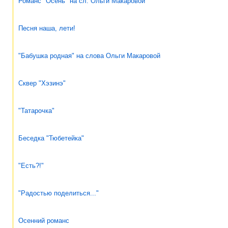
Романс "Осень" на сл. Ольги Макаровой
Песня наша, лети!
"Бабушка родная" на слова Ольги Макаровой
Сквер "Хэзинэ"
"Татарочка"
Беседка "Тюбетейка"
"Есть?!"
"Радостью поделиться..."
Осенний романс