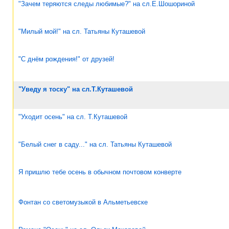
"Зачем теряются следы любимые?" на сл.Е.Шошориной
"Милый мой!" на сл. Татьяны Куташевой
"С днём рождения!" от друзей!
"Уведу я тоску" на сл.Т.Куташевой
"Уходит осень" на сл. Т.Куташевой
"Белый снег в саду..." на сл. Татьяны Куташевой
Я пришлю тебе осень в обычном почтовом конверте
Фонтан со светомузыкой в Альметьевске