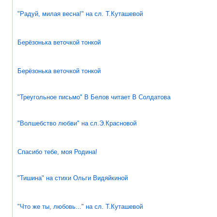
"Радуй, милая весна!" на сл. Т.Куташевой
Берёзонька веточкой тонкой
Берёзонька веточкой тонкой
"Треугольное письмо" В Белов читает В Солдатова
"Волшебство любви" на сл.Э.Красновой
Спасибо тебе, моя Родина!
"Тишина" на стихи Ольги Видяйкиной
"Что же ты, любовь..." на сл. Т.Куташевой