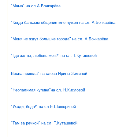
"Мама" на сл.А.Бочкарёва
"Когда бальзам общения мне нужен на сл. А.Бочкарёва
"Меня не ждут большие города" на сл. А.Бочкарёва
"Где же ты, любовь моя?" на сл. Т.Куташевой
Весна пришла" на слова Ирины Зиминой
"Неопалимая купина"на сл. Н.Кисловой
"Уходи, беда!" на сл.Е.Шошориной
"Там за речкой" на сл. Т.Куташевой