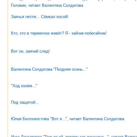
Головин, читает Валентина Солдатова
Заячья петля... Сбежал косой!
Кто, кто в теремочке живёт? Я - зайчик-побегайчик!
Вот он, заячий след!
Валентина Солдатова "Поздняя осень..."
"Ход конём..."
Под защитой...
Юлия Белохвостова "Вот я...", читает Валентина Солдатова
Инга Даугавиете "Только ей, потому как женщина...", читает Вален