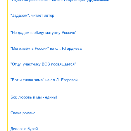
"Задаром", читает автор
"Не дадим в обиду матушку Россию"
"Мы живём в России" на сл. Р.Гардиева
"Отцу, участнику ВОВ посвящается"
"Вот и снова зима" на сл.Л. Егоровой
Бог, любовь и мы - едины!
Свеча романс
Диалог с бурей