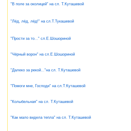
"В поле за околицей" на сл. Т.Куташевой
"Лёд, лёд, лёд!" на сл.Т.Тукашевой
"Прости за то..." сл.Е.Шошориной
"Чёрный ворон" на сл.Е.Шошориной
"Далеко за рекой..."на сл. Т.Куташевой
"Помоги мне, Господи" на сл.Т.Куташевой
"Колыбельная" на сл. Т.Куташевой
"Как мало видела тепла" на сл. Т.Куташевой