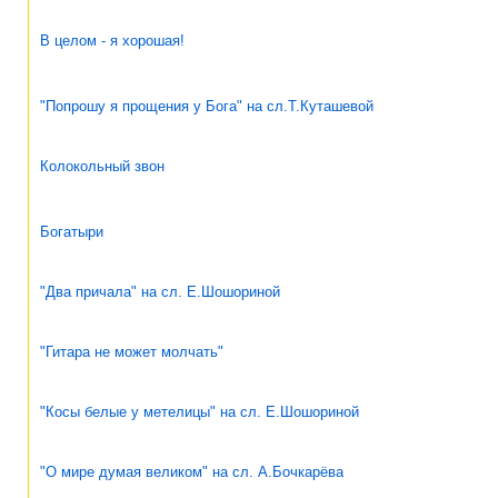
В целом - я хорошая!
"Попрошу я прощения у Бога" на сл.Т.Куташевой
Колокольный звон
Богатыри
"Два причала" на сл. Е.Шошориной
"Гитара не может молчать"
"Косы белые у метелицы" на сл. Е.Шошориной
"О мире думая великом" на сл. А.Бочкарёва