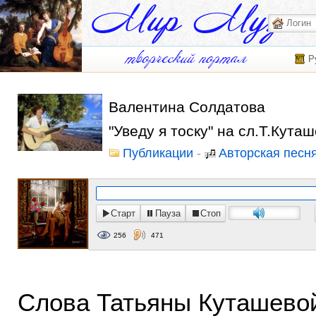
Р
Валентина Солдатова
"Уведу я тоску" на сл.Т.Кута
Публикации
-
Авторская песн
Старт
Пауза
Стоп
256
471
Слова Татьяны Куташевой