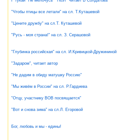
Г Тукай "Не мелочусь" "Поэт" читает В Солдатова
"Чтобы птицы все летали" на сл. Т.Куташевой
"Цените дружбу" на сл.Т. Куташевой
"Русь - моя страна!" на сл. З. Серашовой
"Глубинка российская" на сл. И.Кривицкой-Дружининой
"Задаром", читает автор
"Не дадим в обиду матушку Россию"
"Мы живём в России" на сл. Р.Гардиева
"Отцу, участнику ВОВ посвящается"
"Вот и снова зима" на сл.Л. Егоровой
Бог, любовь и мы - едины!