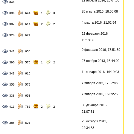
12 апреля 2016, 15:07:33
346
28 марта 2016, 18:58:08
396
644
1
3
4 марта 2016, 21:02:54
397
614
2
2
22 февраля 2016,
326
621
15:13:06
9 февраля 2016, 17:51:39
341
656
27 ноября 2013, 16:44:02
390
575
1
2
11 января 2016, 16:10:03
343
615
7 января 2016, 17:22:43
359
572
7 января 2016, 15:59:25
338
653
30 декабря 2015,
413
785
2
2
21:07:51
25 октября 2013,
386
621
22:34:53