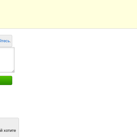
йтесь
.
й хотите