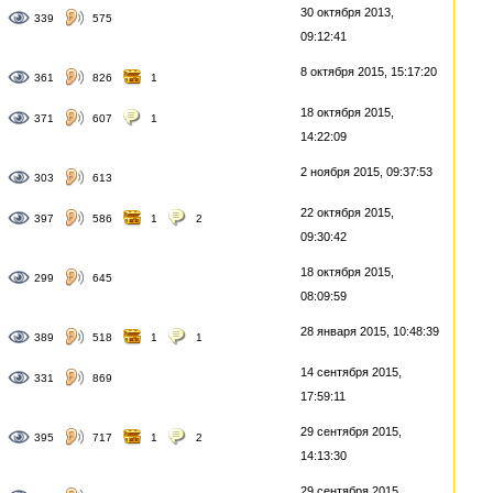
30 октября 2013,
339
575
09:12:41
8 октября 2015, 15:17:20
361
826
1
18 октября 2015,
371
607
1
14:22:09
2 ноября 2015, 09:37:53
303
613
22 октября 2015,
397
586
1
2
09:30:42
18 октября 2015,
299
645
08:09:59
28 января 2015, 10:48:39
389
518
1
1
14 сентября 2015,
331
869
17:59:11
29 сентября 2015,
395
717
1
2
14:13:30
29 сентября 2015,