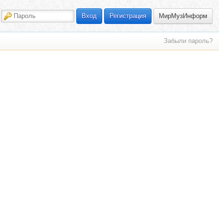
МирМузИнформ
Вход
Регистрация
Забыли пароль?