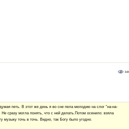
34
думая петь. В этот же день я во сне пела мелодию на слог "на-на-
. Не сразу могла понять, что с ней делать.Потом осенило: взяла
ту музыку точь в точь. Видно, так Богу было угодно.