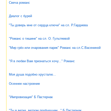
Свеча романс
Диалог с бурей
"Ты доверь мне от сердца ключи" на сл. Р.Гардиева
"Романс о тишине" на сл. О. Гультяевой
"Мир грёз или очарования парик" Романс на сл.С.Васениной
"Я в любви Вам признаться хочу..." Романс
Моя душа подобно хрусталю...
Осеннее настроение
"Импровизация" Б Пастернак
"Ты в ветке, ветром пробующем..." Б Пастернак