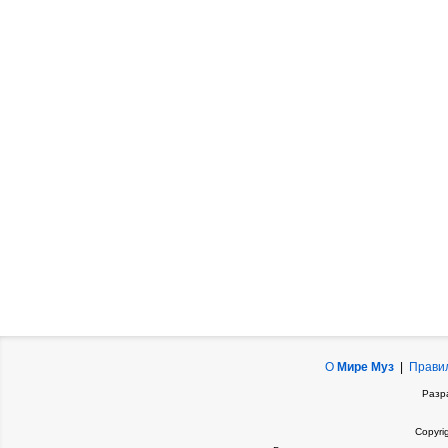
О
Мире Муз
|
Прави
Разр
Copyri