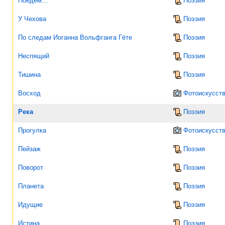
Поедем...
Поэзия
У Чехова
Поэзия
По следам Иоганна Вольфганга Гёте
Поэзия
Неспящий
Поэзия
Тишина
Поэзия
Восход
Фотоискусст
Река
Поэзия
Прогулка
Фотоискусст
Пейзаж
Поэзия
Поворот
Поэзия
Планета
Поэзия
Идущие
Поэзия
Истина
Поэзия