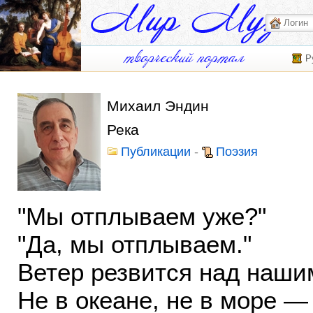
Р
Михаил Эндин
Река
Публикации
-
Поэзия
"Мы отплываем уже?"
"Да, мы отплываем."
Ветер резвится над наши
Не в океане, не в море —