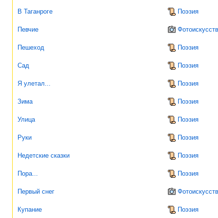
В Таганроге
Поэзия
Певчие
Фотоискусст
Пешеход
Поэзия
Сад
Поэзия
Я улетал...
Поэзия
Зима
Поэзия
Улица
Поэзия
Руки
Поэзия
Недетские сказки
Поэзия
Пора...
Поэзия
Первый снег
Фотоискусст
Купание
Поэзия