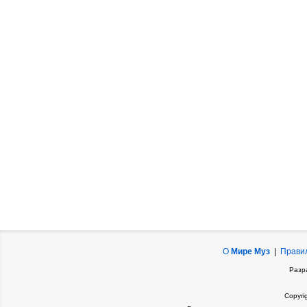
О
Мире Муз
|
Прави
Разр
Copyri