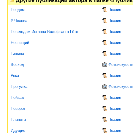
Другие публикации автора в папке «Публи
Поедем...
Поэзия
У Чехова
Поэзия
По следам Иоганна Вольфганга Гёте
Поэзия
Неспящий
Поэзия
Тишина
Поэзия
Восход
Фотоискусст
Река
Поэзия
Прогулка
Фотоискусст
Пейзаж
Поэзия
Поворот
Поэзия
Планета
Поэзия
Идущие
Поэзия