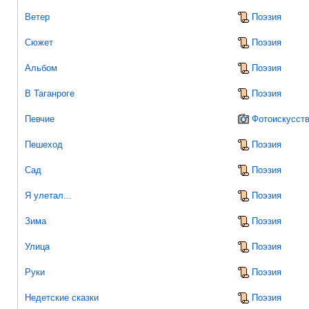
Ветер
Поэзия
Сюжет
Поэзия
Альбом
Поэзия
В Таганроге
Поэзия
Певчие
Фотоискусст
Пешеход
Поэзия
Сад
Поэзия
Я улетал...
Поэзия
Зима
Поэзия
Улица
Поэзия
Руки
Поэзия
Недетские сказки
Поэзия