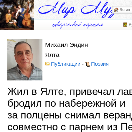
Р
Михаил Эндин
Ялта
Публикации
-
Поэзия
Жил в Ялте, привечал ла
бродил по набережной и
за полцены снимал веран
совместно с парнем из П