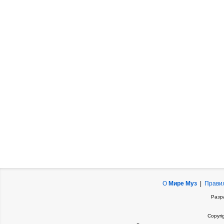
О
Мире Муз
|
Прави
Разр
Copyri