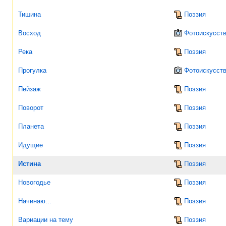
Тишина
Поэзия
Восход
Фотоискусст
Река
Поэзия
Прогулка
Фотоискусст
Пейзаж
Поэзия
Поворот
Поэзия
Планета
Поэзия
Идущие
Поэзия
Истина
Поэзия
Новогодье
Поэзия
Начинаю...
Поэзия
Вариации на тему
Поэзия