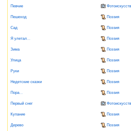
Певчие
Фотоискусст
Пешеход
Поэзия
Сад
Поэзия
Я улетал...
Поэзия
Зима
Поэзия
Улица
Поэзия
Руки
Поэзия
Недетские сказки
Поэзия
Пора...
Поэзия
Первый снег
Фотоискусст
Купание
Поэзия
Дерево
Поэзия