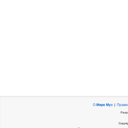
О
Мире Муз
|
Прави
Разр
Copyri