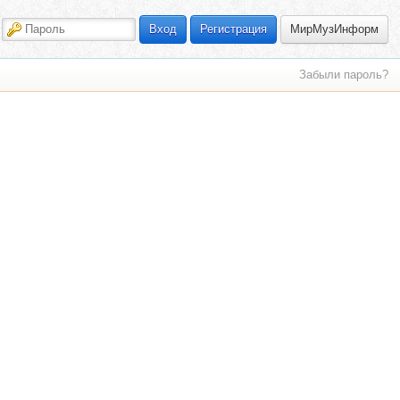
МирМузИнформ
Вход
Регистрация
Забыли пароль?