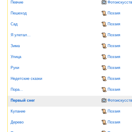
Певчие
Фотоискусст
Пешеход
Поэзия
Сад
Поэзия
Я улетал...
Поэзия
Зима
Поэзия
Улица
Поэзия
Руки
Поэзия
Недетские сказки
Поэзия
Пора...
Поэзия
Первый снег
Фотоискусст
Купание
Поэзия
Дерево
Поэзия