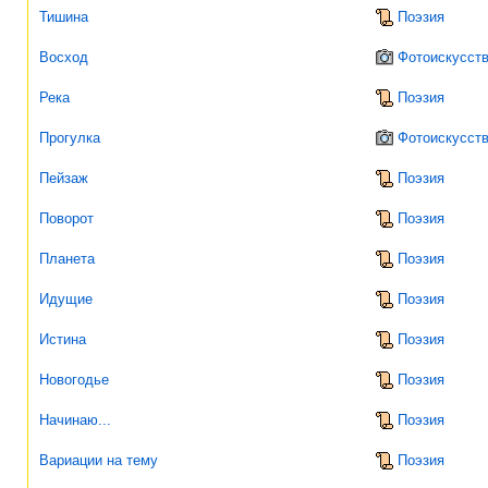
Тишина
Поэзия
Восход
Фотоискусст
Река
Поэзия
Прогулка
Фотоискусст
Пейзаж
Поэзия
Поворот
Поэзия
Планета
Поэзия
Идущие
Поэзия
Истина
Поэзия
Новогодье
Поэзия
Начинаю...
Поэзия
Вариации на тему
Поэзия