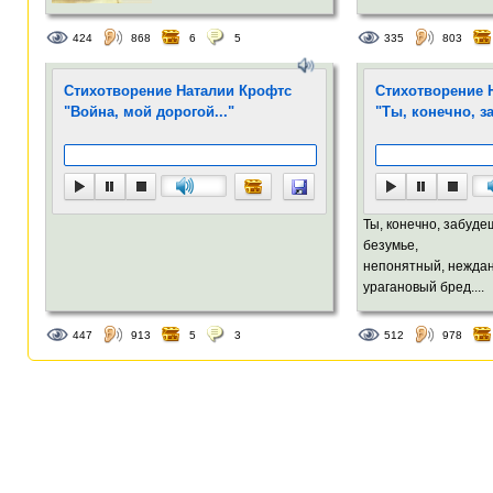
424
868
6
5
335
803
Стихотворение Наталии Крофтс
Стихотворение 
"Война, мой дорогой..."
"Ты, конечно, з
Ты, конечно, забуде
безумье,
непонятный, нежда
урагановый бред....
447
913
5
3
512
978