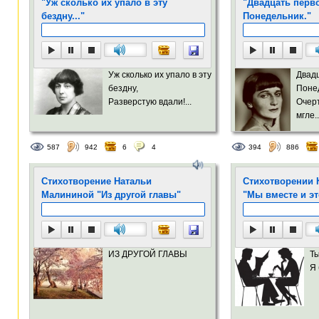
"Уж сколько их упало в эту
"Двадцать перво
бездну..."
Понедельник."
Уж сколько их упало в эту
Двадц
бездну,
Поне
Разверстую вдали!...
Очер
мгле..
587
942
6
4
394
886
Стихотворение Натальи
Стихотворении 
Малининой "Из другой главы"
"Мы вместе и э
ИЗ ДРУГОЙ ГЛАВЫ
Ты
Я 