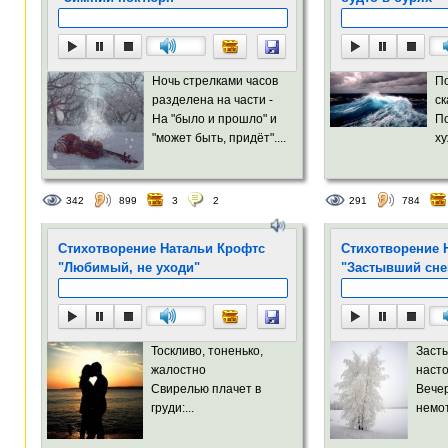
Ночь стрелками часов
По
разделена на части -
ск
На "было и прошло" и
По
"может быть, придёт"....
ху
342
899
3
2
291
784
Стихотворение Натальи Крофтс
Стихотворение 
"Любимый, не уходи"
"Застывший сне
Тоскливо, тоненько,
Заст
жалостно
насто
Свирелью плачет в
Вече
груди:...
немот