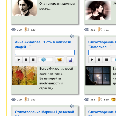
В
Она теперь в надежном
месте....
300
820
331
791
Анна Ахматова, "Есть в близости
Стихотворение 
людей…"
"Замолчал…"
Есть в близости людей
За
заветная черта,
за
Ее не перейти
на
влюбленности и
вр
страсти,-...
299
689
383
820
Стихотворение Марины Цветаевой
Стихотворение 