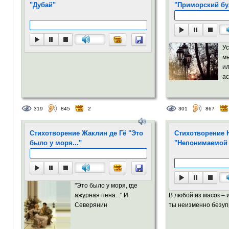
"Дубай"
"Приморский бу
Ус
м
и
ас
319
845
2
301
867
Стихотворение Жаклин де Гё "Это
Стихотворение 
было у моря..."
"Непонимаемой
"Это было у моря, где
ажурная пена..." И.
В любой из масок – 
Северянин
ты неизменно безупр