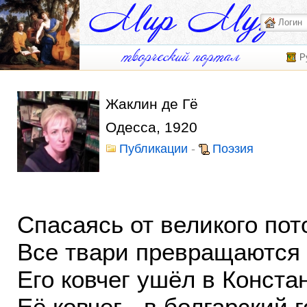
Р
Жаклин де Гё
Одесса, 1920
Публикации
-
Поэзия
Спасаясь от великого пот
Все твари превращаются
Его ковчег ушёл в Конст
Её ковчег - в болгарский 