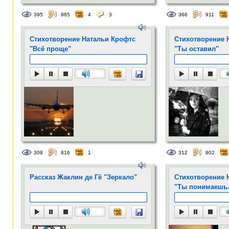
395
865
4
3
366
911
Стихотворение Натальи Крофтс
Стихотворение 
"Всё проще"
"Ты оставил"
308
816
1
312
802
Рассказ Жаклин де Гё "Зеркало"
Стихотворение 
"Ты понимаешь.