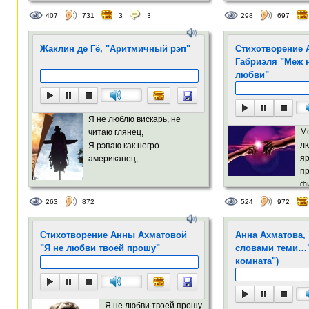
407
731
3
3
298
697
Жаклин де Гё, "Аритмичный рэп"
Стихотворение 
Габриэля "Меж 
любви"
Я не люблю вискарь, не
М
читаю глянец,
л
Я рэпаю как негро-
яр
американец,...
п
фи
под откос......
263
872
524
972
Стихотворение Анны Ахматовой
Анна Ахматова, 
"Я не любви твоей прошу"
словами теми…"
комната")
Я не любви твоей прошу.