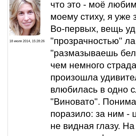
что это - моё люби
моему стиху, я уже 
Во-первых, вещь уд
"прозрачностью" ла
18 июля 2014, 15:28:26
"размазываешь белу
чем немного страда
произошла удивител
влюбилась в одно с
"Виновато". Понима
поразило: за ним - 
не видная глазу. Н