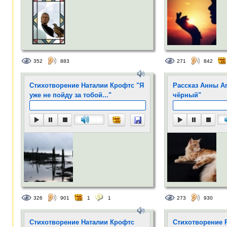
352
883
271
842
Стихотворение Наталии Крофтс "Я
Рассказ Анны А
уже не пойду за тобой..."
чёрный"
326
901
1
1
273
930
Стихотворение Наталии Крофтс
Стихотворение 