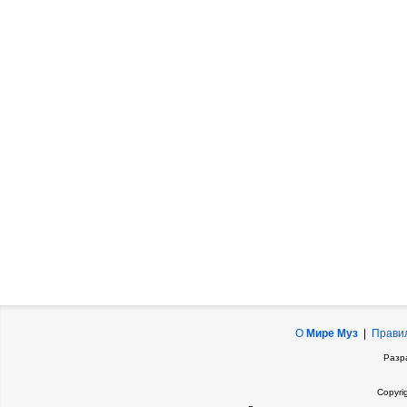
О
Мире Муз
|
Прави
Разр
Copyri