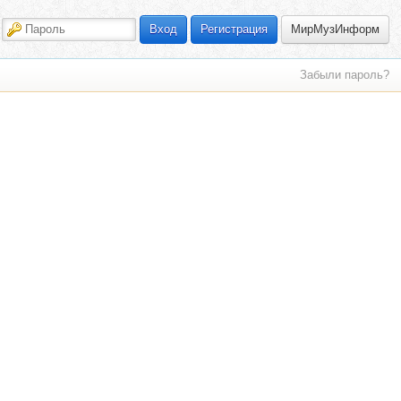
МирМузИнформ
Вход
Регистрация
Забыли пароль?