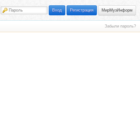
МирМузИнформ
Вход
Регистрация
Забыли пароль?