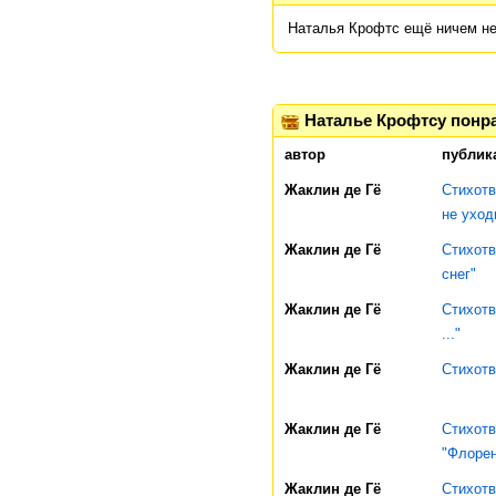
Наталья Крофтс ещё ничем не
Наталье Крофтсу понр
автор
публик
Жаклин де Гё
Стихот
не уход
Жаклин де Гё
Стихотв
снег"
Жаклин де Гё
Стихотв
..."
Жаклин де Гё
Стихотв
Жаклин де Гё
Стихотв
"Флорен
Жаклин де Гё
Стихотв