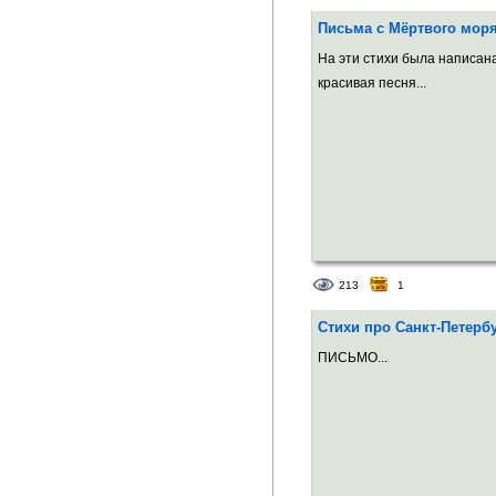
Регистрация:
6 ап
Письма с Мёртвого мор
На эти стихи была написа
красивая песня...
213
1
Стихи про Санкт-Петерб
ПИСЬМО...