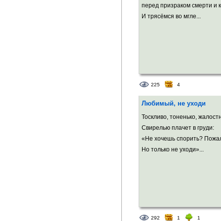
перед призраком смерти и к
И трясёмся во мгле...
225
4
Любимый, не уходи
Тоскливо, тоненько, жалост
Свирелью плачет в груди:
«Не хочешь спорить? Пожа
Но только не уходи»...
292
1
1