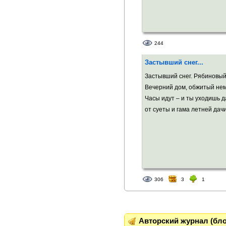
244
Застывший снег...
Застывший снег. Рябиновый
Вечерний дом, обжитый нем
Часы идут – и ты уходишь 
от суеты и гама летней дачи,
306
3
1
Авторский журнал (бло