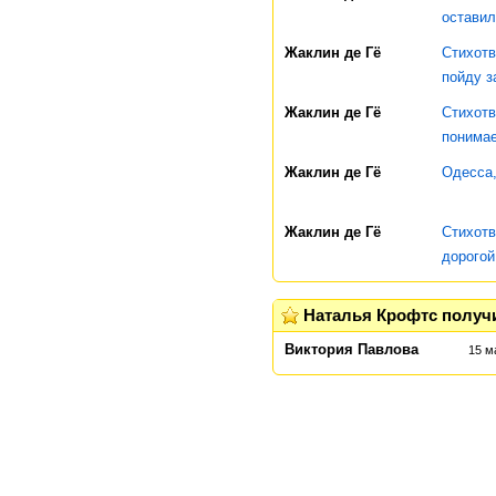
оставил
Жаклин де Гё
Стихотв
пойду за
Жаклин де Гё
Стихотв
понимае
Жаклин де Гё
Одесса,
Жаклин де Гё
Стихотв
дорогой.
Наталья Крофтс получ
Виктория Павлова
15 м