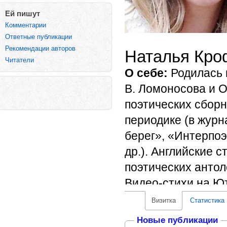
Ей пишут
Комментарии
Ответные публикации
Рекомендации авторов
Наталья Кро
Читатели
О себе:
Родилась в
В. Ломоносова и О
поэтических сборн
периодике (в жур
берег», «Интерпоэ
др.). Английские 
поэтических антоло
Видео-стихи на Ют
https://www.youtu
Визитка
Статистика
Новые публикации