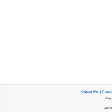
О
Мире Муз
|
Прави
Разр
Copyri