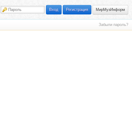
МирМузИнформ
Вход
Регистрация
Забыли пароль?