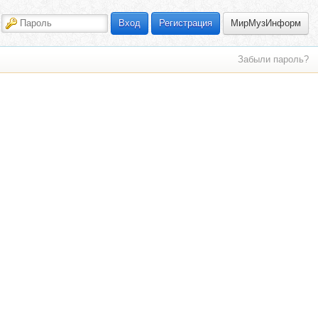
МирМузИнформ
Вход
Регистрация
Забыли пароль?