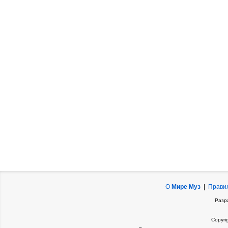
О
Мире Муз
|
Прави
Разр
Copyri