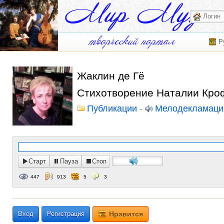
Р
Жаклин де Гё
Стихотворение Наталии Крофт
Публикации
-
Мелодекламаци
Старт
Пауза
Стоп
447
913
5
3
Вход
Регистрация
Нравится