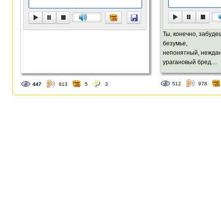
Ты, конечно, забуде
безумье,
непонятный, нежда
урагановый бред....
512
978
447
913
5
3