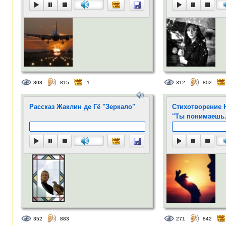
308
815
1
312
802
Рассказ Жаклин де Гё "Зеркало"
Стихотворение 
"Ты понимаешь.
352
883
271
842