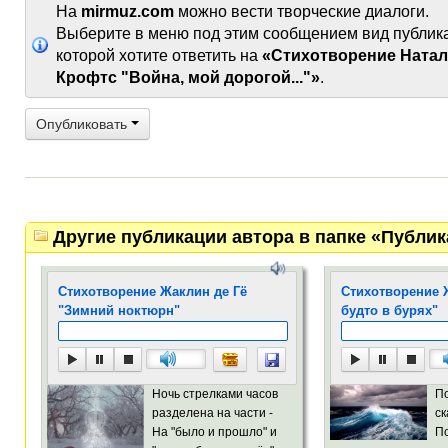
На
mirmuz.com
можно вести творческие диалоги.
Выберите в меню под этим сообщением вид публик
которой хотите ответить на
«Стихотворение Ната
Крофтс "Война, мой дорогой..."»
.
Опубликовать
Другие публикации автора в папке «Публи
Стихотворение Жаклин де Гё
Стихотворение Ж
"Зимний ноктюрн"
будто в бурях"
Ночь стрелками часов
По
разделена на части -
ск
На "было и прошло" и
По