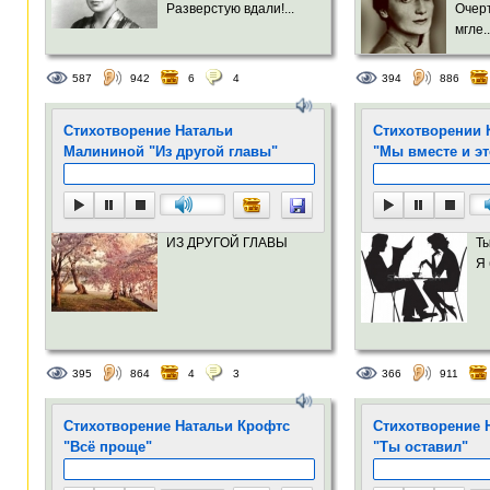
Разверстую вдали!...
Очер
мгле..
587
942
6
4
394
886
Стихотворение Натальи
Стихотворении 
Малининой "Из другой главы"
"Мы вместе и э
ИЗ ДРУГОЙ ГЛАВЫ
Ты
Я 
395
864
4
3
366
911
Стихотворение Натальи Крофтс
Стихотворение 
"Всё проще"
"Ты оставил"