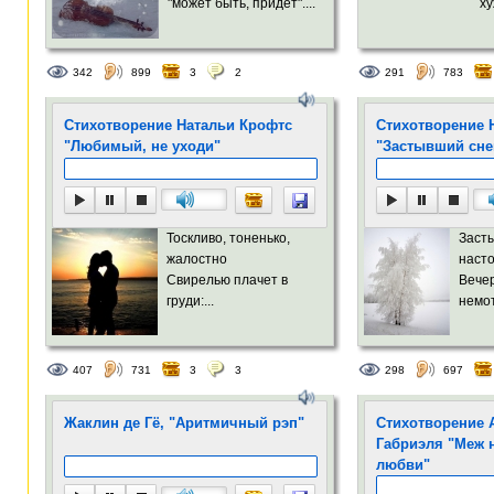
"может быть, придёт"....
ху
342
899
3
2
291
783
Стихотворение Натальи Крофтс
Стихотворение 
"Любимый, не уходи"
"Застывший сне
Тоскливо, тоненько,
Заст
жалостно
насто
Свирелью плачет в
Вече
груди:...
немот
407
731
3
3
298
697
Жаклин де Гё, "Аритмичный рэп"
Стихотворение 
Габриэля "Меж 
любви"