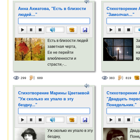
Анна Ахматова, "Есть в близости
Стихотворение 
людей…"
"Замолчал…"
Есть в близости людей
За
заветная черта,
за
Ее не перейти
на
влюбленности и
вр
страсти,-...
299
689
383
819
Стихотворение Марины Цветаевой
Стихотворение 
"Уж сколько их упало в эту
"Двадцать перво
бездну..."
Понедельник."
Уж сколько их упало в эту
Двадц
бездну,
Поне