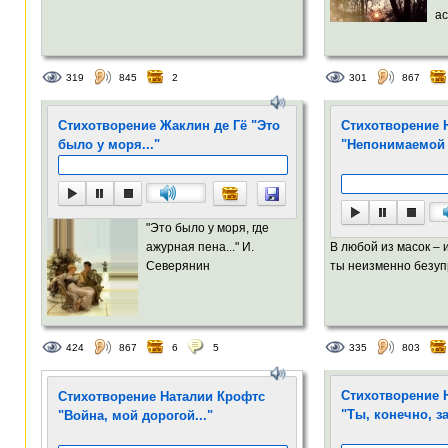
ас
319
845
2
301
867
Стихотворение Жаклин де Гё "Это
Стихотворение 
было у моря..."
"Непонимаемой
"Это было у моря, где
ажурная пена..." И.
В любой из масок – 
Северянин
ты неизменно безупр
424
867
6
5
335
803
Стихотворение 
Стихотворение Наталии Крофтс
"Ты, конечно, з
"Война, мой дорогой..."