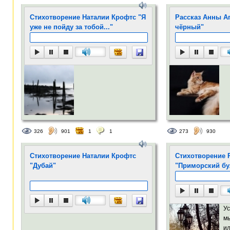
Стихотворение Наталии Крофтс "Я
Рассказ Анны А
уже не пойду за тобой..."
чёрный"
326
901
1
1
273
930
Стихотворение Наталии Крофтс
Стихотворение 
"Дубай"
"Приморский бу
Ус
м
и