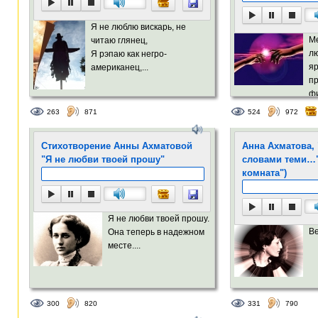
Я не люблю вискарь, не
М
читаю глянец,
л
Я рэпаю как негро-
яр
американец,...
п
фи
под откос......
263
871
524
972
Стихотворение Анны Ахматовой
Анна Ахматова, 
"Я не любви твоей прошу"
словами теми…"
комната")
Я не любви твоей прошу.
В
Она теперь в надежном
месте....
300
820
331
790