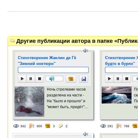
Другие публикации автора в папке «Публи
Стихотворение Жаклин де Гё
Стихотворение Ж
"Зимний ноктюрн"
будто в бурях"
Ночь стрелками часов
По
разделена на части -
ск
На "было и прошло" и
По
"может быть, придёт"....
ху
342
900
3
2
291
786