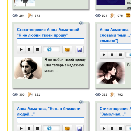
п
фи
под откос......
264
873
524
976
Стихотворение Анны Ахматовой
Анна Ахматова, 
"Я не любви твоей прошу"
словами теми…"
комната")
Я не любви твоей прошу.
В
Она теперь в надежном
месте....
300
821
332
792
Анна Ахматова, "Есть в близости
Стихотворение 
людей…"
"Замолчал…"