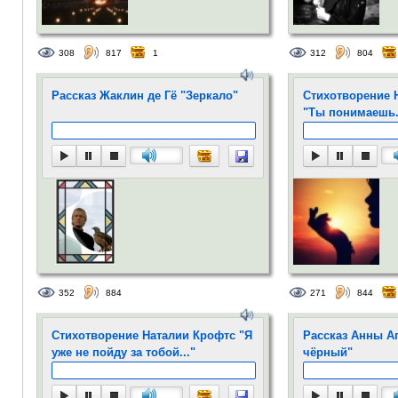
308
817
1
312
804
Рассказ Жаклин де Гё "Зеркало"
Стихотворение 
"Ты понимаешь.
352
884
271
844
Стихотворение Наталии Крофтс "Я
Рассказ Анны А
уже не пойду за тобой..."
чёрный"