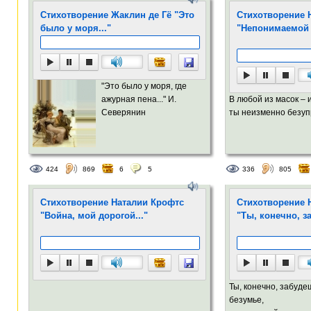
Стихотворение Жаклин де Гё "Это
Стихотворение 
было у моря..."
"Непонимаемой
"Это было у моря, где
ажурная пена..." И.
В любой из масок – 
Северянин
ты неизменно безупр
424
869
6
5
336
805
Стихотворение Наталии Крофтс
Стихотворение 
"Война, мой дорогой..."
"Ты, конечно, з
Ты, конечно, забуде
безумье,