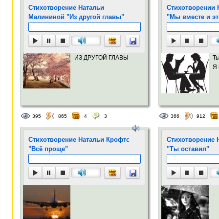
Стихотворение Натальи
Стихотворении 
Малининой "Из другой главы"
"Мы вместе и э
ИЗ ДРУГОЙ ГЛАВЫ
Ты
Я 
395
865
4
3
366
912
Стихотворение Натальи Крофтс
Стихотворение 
"Всё проще"
"Ты оставил"