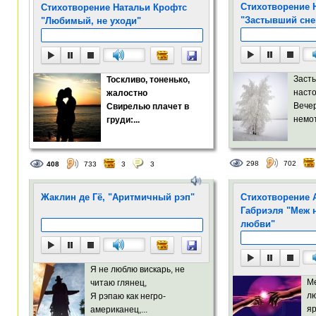
Стихотворение 
Стихотворение Натальи Крофтс
"Застывший сне
"Любимый, не уходи"
Заст
Тоскливо, тоненько,
насто
жалостно
Вече
Свирелью плачет в
немот
груди:...
298
702
408
733
3
3
Жаклин де Гё, "Аритмичный рэп"
Стихотворение 
Габриэля "Меж 
любви"
Я не люблю вискарь, не
М
читаю глянец,
л
Я рэпаю как негро-
яр
американец,...