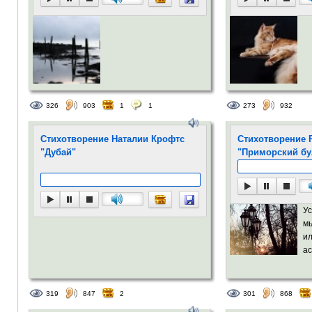
326
903
1
1
273
932
Стихотворение Наталии Крофтс
Стихотворение 
"Дубай"
"Приморский бу
Ус
м
и
ас
319
847
2
301
868