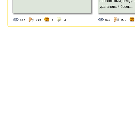
непонятный, нежда
урагановый бред....
447
915
5
3
513
979