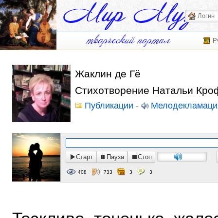
Р
Жаклин де Гё
Стихотворение Натальи Кроф
Публикации
-
Мелодекламаци
Старт
Пауза
Стоп
408
733
3
3