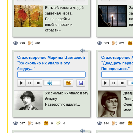
Есть в близости людей
За
заветная черта,
за
Ее не перейти
на
влюбленности и
вр
страсти,-...
299
691
383
821
Стихотворение Марины Цветаевой
Стихотворение 
"Уж сколько их упало в эту
"Двадцать перво
бездну..."
Понедельник."
Уж сколько их упало в эту
Двадц
бездну,
Поне
Разверстую вдали!...
Очер
мгле..
587
946
6
4
394
887