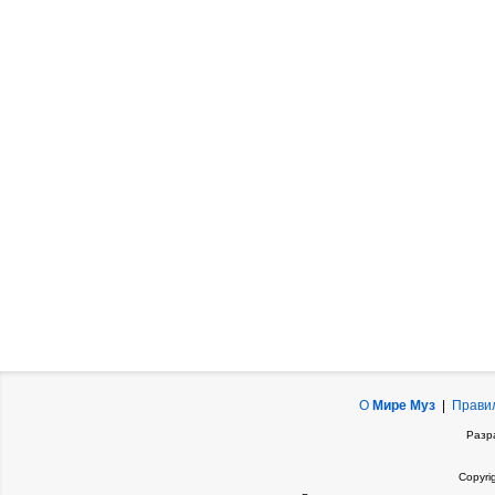
О
Мире Муз
|
Прави
Разр
Copyri