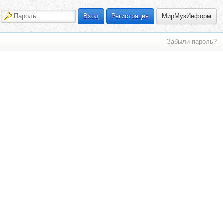
МирМузИнформ
Вход
Регистрация
Забыли пароль?