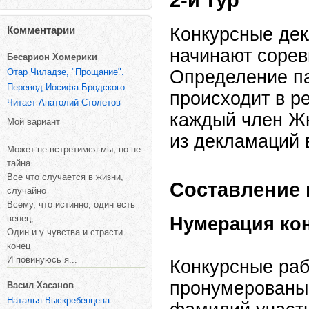
2-й тур
Конкурсные де
Комментарии
начинают сорев
Бесарион Хомерики
Отар Чиладзе, "Прощание".
Определение пар
Перевод Иосифа Бродского.
происходит в р
Читает Анатолий Столетов
каждый член Жю
Мой вариант
из декламаций в
Может не встретимся мы, но не
тайна
Все что случается в жизни,
Составление 
случайно
Всему, что истинно, один есть
венец,
Нумерация ко
Один и у чувства и страсти
конец
И повинуюсь я...
Конкурсные раб
пронумерованы 
Васил Хасанов
Наталья Выскребенцева.