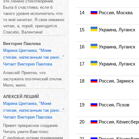
это Ленино стихотворение.
Была б счастлива, если б
14
Россия, Москва
такого уровня исполнитель что-
то моё начитал. Я свои неважно
читаю, а, порой, приходится.
15
Украина, Луганск
Спасибо, Валентина!
Виктория Павлова
16
Украина, Луганск
Марина Цветаева, "Моим
стихам, написанным так рано..."
17
Украина, Луганск
Читает Виктория Павлова
Алексей! Приятно, что
заслужила поэтический отклик.
18
Россия, Заринск
Мило, мило.
АЛЕКСЕЙ ЛЕШИЙ
Марина Цветаева, "Моим
19
Россия, Псков
стихам, написанным так рано..."
Читает Виктория Павлова
20
Россия, Кёнигсбер
Привет прекрасное создание
Читать умете-Вам плюс
С любовью,чутким пониманием
21
Россия, Кёнигсбер