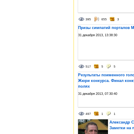
395
655
3
Призы симпатий порталов Mi
31 декабря 2013, 13:38:30
517
5
5
Результаты поименного гол
Жюри конкурса. Финал конку
полях
31 декабря 2013, 07:30:40
497
1
1
Александр С
Заметки на 