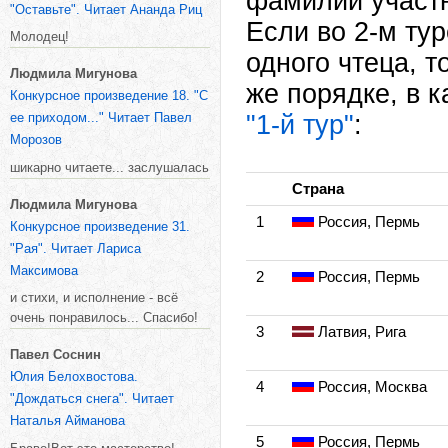
фамилий участн
"Оставьте". Читает Ананда Риц
Если во 2-м ту
Молодец!
одного чтеца, 
Людмила Мигунова
же порядке, в 
Конкурсное произведение 18. "С
ее приходом..." Читает Павел
"1-й тур"
:
Морозов
шикарно читаете... заслушалась
Страна
Людмила Мигунова
1
Россия, Пермь
Конкурсное произведение 31.
"Рая". Читает Лариса
Максимова
2
Россия, Пермь
и стихи, и исполнение - всё
очень понравилось... Спасибо!
3
Латвия, Рига
Павел Соснин
Юлия Белохвостова.
4
Россия, Москва
"Дождаться снега". Читает
Наталья Айманова
5
Россия, Пермь