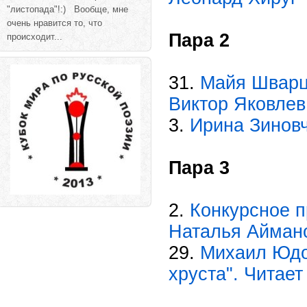
"листопада"!:) Вообще, мне
очень нравится то, что
Пара 2
происходит...
31.
Майя Шварц
Виктор Яковлев
3.
Ирина Зиновч
Пара 3
2.
Конкурсное п
Наталья Айман
29.
Михаил Юдо
хруста". Читае