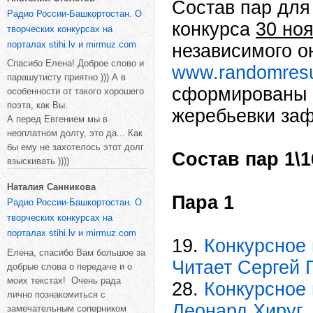
Состав пар для
Радио России-Башкортостан. О
конкурса
30 ноя
творческих конкурсах на
порталах stihi.lv и mirmuz.com
независимого о
Спасибо Елена! Доброе слово и
www.randomresu
парашутисту приятно ))) А в
сформированы 
особенности от такого хорошего
поэта, как Вы.
жеребьевки за
А перед Евгением мы в
неоплатном долгу, это да... Как
бы ему не захотелось этот долг
Состав пар 1\
взыскивать ))))
Наталия Санникова
Пара 1
Радио России-Башкортостан. О
творческих конкурсах на
порталах stihi.lv и mirmuz.com
19.
Конкурсное 
Елена, спасибо Вам большое за
Читает Сергей 
добрые слова о передаче и о
моих текстах! Очень рада
28.
Конкурсное 
лично познакомиться с
Леонард Хируг
замечательным соперником