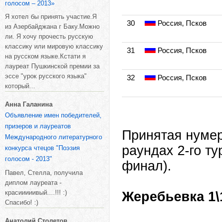
голосом – 2013»
Я хотел бы принять участие.Я
30
Россия, Псков
из Азербайджана г Баку.Можно
ли. Я хочу прочесть русскую
классику или мировую классику
31
Россия, Псков
на русском языке.Кстати я
лауреат Пушкинской премии за
эссе "урок русского языка"
32
Россия, Псков
который...
Анна Галанина
Объявление имен победителей,
призеров и лауреатов
Принятая нумер
Международного литературного
раундах 2-го тур
конкурса чтецов "Поэзия
голосом - 2013"
финал).
Павел, Стелла, получила
диплом лауреата -
красииииивый....!!! :)
Жеребьевка 1\
Спасибо! :)
Анатолий Столетов