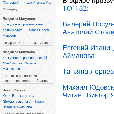
В эфире прозву
"Оставьте". Читает Ананда Риц
ТОП-32
:
Молодец!
Людмила Мигунова
Валерий Носуле
Конкурсное произведение 18. "С
ее приходом..." Читает Павел
Анатолий Столе
Морозов
шикарно читаете... заслушалась
Евгений Иваниц
Людмила Мигунова
Айманова
Конкурсное произведение 31.
"Рая". Читает Лариса
Максимова
Татьяна Лернер
и стихи, и исполнение - всё
очень понравилось... Спасибо!
Михаил Юдовски
Павел Соснин
Читает Виктор 
Юлия Белохвостова.
"Дождаться снега". Читает
Наталья Айманова