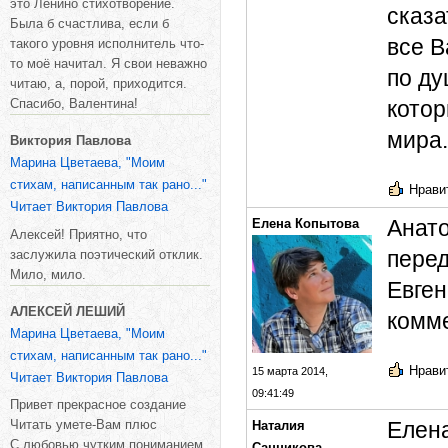
это Ленино стихотворение.
сказа
Была б счастлива, если б
все В
такого уровня исполнитель что-
то моё начитал. Я свои неважно
по ду
читаю, а, порой, приходится.
Спасибо, Валентина!
котор
мира.
Виктория Павлова
Марина Цветаева, "Моим
стихам, написанным так рано..."
Нравит
Читает Виктория Павлова
Анато
Елена Копытова
Алексей! Приятно, что
перед
заслужила поэтический отклик.
Мило, мило.
Евген
АЛЕКСЕЙ ЛЕШИЙ
комме
Марина Цветаева, "Моим
стихам, написанным так рано..."
Нравит
15 марта 2014,
Читает Виктория Павлова
09:41:49
Привет прекрасное создание
Читать умете-Вам плюс
Елена
Наталия
С любовью,чутким пониманием
Санникова