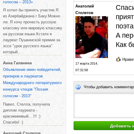
голосом – 2013»
Спаси
Анатолий
Я хотел бы принять участие.Я
Столетов
прият
из Азербайджана г Баку.Можно
ли. Я хочу прочесть русскую
поэта
классику или мировую классику
А пер
на русском языке.Кстати я
лауреат Пушкинской премии за
Как б
эссе "урок русского языка"
который...
Нравит
Анна Галанина
17 марта 2014,
Объявление имен победителей,
07:32:58
призеров и лауреатов
Международного литературного
Чтобы добавить комментар
конкурса чтецов "Поэзия
голосом - 2013"
Павел, Стелла, получила
диплом лауреата -
красииииивый....!!! :)
Спасибо! :)
Анатолий Столетов