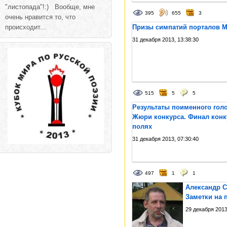
"листопада"!:) Вообще, мне
395
655
3
очень нравится то, что
происходит...
Призы симпатий порталов Mi
31 декабря 2013, 13:38:30
515
5
5
Результаты поименного гол
Жюри конкурса. Финал конку
полях
31 декабря 2013, 07:30:40
497
1
1
Александр С
Заметки на 
29 декабря 2013