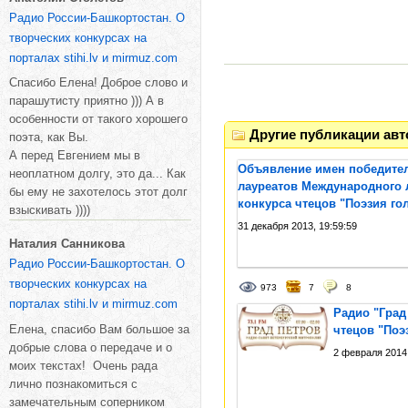
Радио России-Башкортостан. О
творческих конкурсах на
порталах stihi.lv и mirmuz.com
Спасибо Елена! Доброе слово и
парашутисту приятно ))) А в
особенности от такого хорошего
Другие публикации авт
поэта, как Вы.
А перед Евгением мы в
Объявление имен победител
неоплатном долгу, это да... Как
лауреатов Международного 
бы ему не захотелось этот долг
конкурса чтецов "Поэзия гол
взыскивать ))))
31 декабря 2013, 19:59:59
Наталия Санникова
Радио России-Башкортостан. О
творческих конкурсах на
973
7
8
порталах stihi.lv и mirmuz.com
Радио "Град
Елена, спасибо Вам большое за
чтецов "Поэз
добрые слова о передаче и о
2 февраля 2014,
моих текстах! Очень рада
лично познакомиться с
замечательным соперником