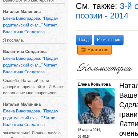
Браво!Вот это мастерство!
См. также:
3-й 
Наталья Малинина
поэзии - 2014
Елена Виноградова. "Продам
родительский очаг..." Читает
Валентина Солдатова
Вход
Регистрация
Я послала.
Нравится
Валентина Солдатова
Елена Виноградова. "Продам
родительский очаг..." Читает
Валентина Солдатова
Спасибо, Наталья! Если
Натал
Елена Копытова
доверите, присылайте...И Ваше
исполнение мне понравилось.
Ваше 
Сдела
Наталья Малинина
Елена Виноградова. "Продам
грани
родительский очаг..." Читает
Латви
Валентина Солдатова
15 марта 2014,
очень
замечательно! Я очень люблю
08:40:54