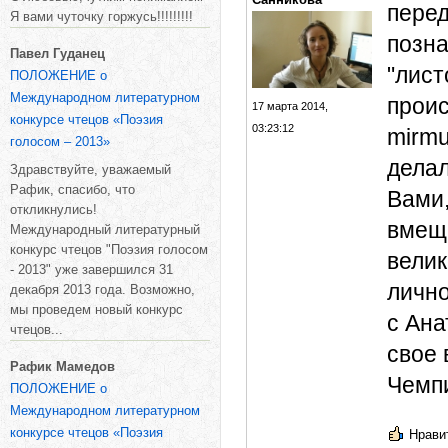
перед
Я вами чуточку горжусь!!!!!!!!!
позн
Павел Гуданец
"лист
ПОЛОЖЕНИЕ о
Международном литературном
проис
17 марта 2014,
конкурсе чтецов «Поэзия
03:23:12
mirmu
голосом – 2013»
делал
Здравствуйте, уважаемый
Рафик, спасибо, что
Вами,
откликнулись!
вмеща
Международный литературный
конкурс чтецов "Поэзия голосом
велик
- 2013" уже завершился 31
лично
декабря 2013 года. Возможно,
мы проведем новый конкурс
с Ана
чтецов...
свое 
Рафик Мамедов
Чемпи
ПОЛОЖЕНИЕ о
Международном литературном
конкурсе чтецов «Поэзия
Нравит