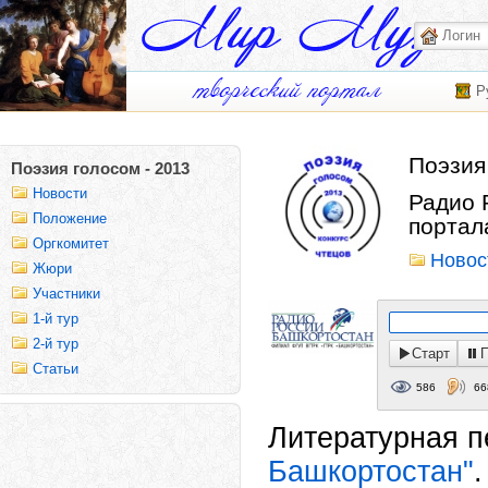
Р
Поэзия
Поэзия голосом - 2013
Новости
Радио 
Положение
портала
Оргкомитет
Новос
Жюри
Участники
1-й тур
2-й тур
Старт
Статьи
586
66
Литературная п
Башкортостан"