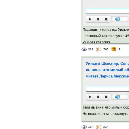
Подходит к концу год Уилья
названный так по случаю 4
юбилея классика.
338
765
2
Уильям Шекспир. Соне
ль вина, что милый обр
Читает Лариса Максим
Твоя ль вина, что милый об
Не позволяет мне сомкнуть 
428
845