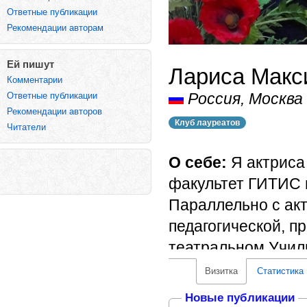
Ответные публикации
Рекомендации авторам
Ей пишут
Лариса Макс
Комментарии
Россия, Москва
Ответные публикации
Рекомендации авторов
Клуб лауреатов
Читатели
О себе:
Я актриса 
факультет ГИТИС и
Параллельно с ак
педагогической, 
театральном Учил
В моем репертуаре
Визитка
Статистика
прозаические.
Новые публикации