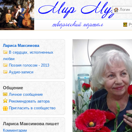
Р
Лариса Максимова
В сердцах, исполненных
любви
Поэзия голосом - 2013
Аудио-записи
Общение
Личное сообщение
Рекомендовать автора
Пригласить в сообщество
Лариса Максимова пишет
Комментарии