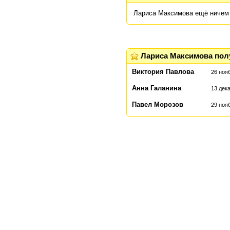
В моем репертуаре есть пр
Лариса Максимова ещё ничем 
поэтические, так и прозаиче
Лариса Максимова пол
Виктория Павлова
26 нояб
Анна Галанина
13 дека
Павел Морозов
29 нояб