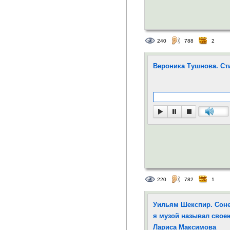
240
788
2
Вероника Тушнова. Ст
220
782
1
Уильям Шекспир. Сонет
я музой называл своею
Лариса Максимова