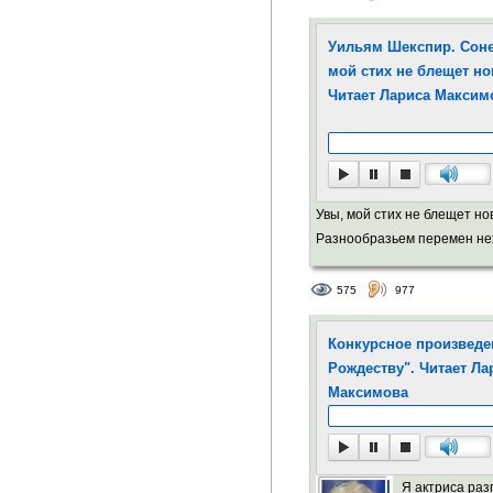
Уильям Шекспир. Сонет
мой стих не блещет но
Читает Лариса Максим
Увы, мой стих не блещет но
Разнообразьем перемен неж
575
977
Конкурсное произведен
Рождеству". Читает Ла
Максимова
Я актриса раз