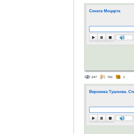
Регистрация:
1 но
Соната Моцарта
247
791
1
Вероника Тушнова. Ст