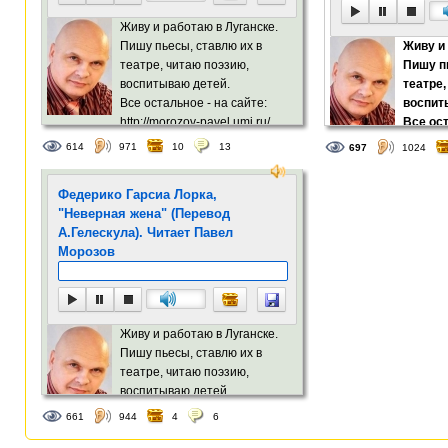
Живу и работаю в Луганске.
Пишу пьесы, ставлю их в
Живу и 
театре, читаю поэзию,
Пишу п
воспитываю детей.
театре,
Все остальное - на сайте:
воспит
http://morozov-pavel.umi.ru/
Все ост
http://
614
971
10
13
697
1024
Федерико Гарсиа Лорка,
"Неверная жена" (Перевод
А.Гелескула). Читает Павел
Морозов
Живу и работаю в Луганске.
Пишу пьесы, ставлю их в
театре, читаю поэзию,
воспитываю детей.
661
944
4
6