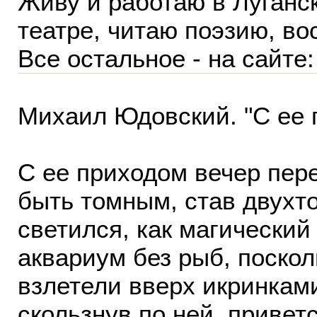
Живу и работаю в Луганск
театре, читаю поэзию, во
Все остальное - на сайте: 
Михаил Юдовский. "С ее п
С ее приходом вечер пер
быть томным, став двухт
светился, как магический
аквариум без рыб, поскол
взлетели вверх икринками
скользнув по ней, привет