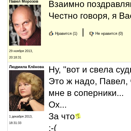
Павел Морозов
Взаимно поздравля
Честно говоря, я Ва
|
Нравится (1)
Не нравится (0)
29 ноября 2013,
20:18:31
Людмила Клёнова
Ну, "вот и свела суд
Это ж надо, Павел,
мне в соперники...
Ох...
За что
1 декабря 2013,
18:31:33
:-(