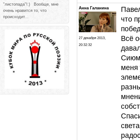
"листопада"!:) Вообще, мне
Павел
Анна Галанина
очень нравится то, что
происходит...
что п
побед
Всё о
27 декабря 2013,
20:32:32
давал
Сиюми
меня 
элеме
разны
мнени
собс
Спаси
света
радос