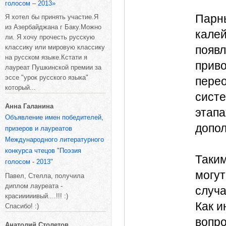
голосом – 2013»
Парн
Я хотел бы принять участие.Я
из Азербайджана г Баку.Можно
калей
ли. Я хочу прочесть русскую
классику или мировую классику
появл
на русском языке.Кстати я
приво
лауреат Пушкинской премии за
эссе "урок русского языка"
перео
который...
систе
Анна Галанина
этапа
Объявление имен победителей,
допол
призеров и лауреатов
Международного литературного
конкурса чтецов "Поэзия
Таким
голосом - 2013"
могут
Павел, Стелла, получила
диплом лауреата -
случа
красииииивый....!!! :)
Как и
Спасибо! :)
вопро
Анатолий Столетов