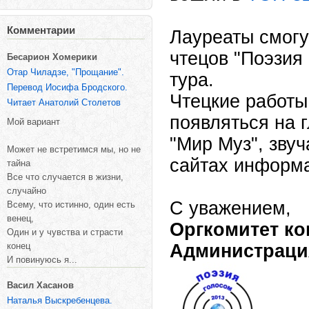
Комментарии
Лауреаты смогу
чтецов "Поэзия
Бесарион Хомерики
Отар Чиладзе, "Прощание".
тура.
Перевод Иосифа Бродского.
Чтецкие работы
Читает Анатолий Столетов
появляться на 
Мой вариант
"Мир Муз", зву
Может не встретимся мы, но не
сайтах информа
тайна
Все что случается в жизни,
случайно
С уважением,
Всему, что истинно, один есть
венец,
Оргкомитет ко
Один и у чувства и страсти
конец
Администрация
И повинуюсь я...
Васил Хасанов
Наталья Выскребенцева.