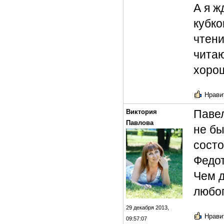
А я ж
кубко
чтени
читаю
хорош
Нравит
Павел
Виктория
Павлова
не бы
состо
Федот
Чем д
любо
29 декабря 2013,
Нравит
09:57:07