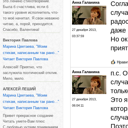
это Ленино стихотворение.
Согла
Анна Галанина
Была б счастлива, если б
случа
такого уровня исполнитель что-
то моё начитал. Я свои неважно
радос
читаю, а, порой, приходится.
даже 
Спасибо, Валентина!
27 декабря 2013,
03:37:59
Но ок
Виктория Павлова
Марина Цветаева, "Моим
прият
стихам, написанным так рано..."
Читает Виктория Павлова
Нравит
Алексей! Приятно, что
п.с. 
Анна Галанина
заслужила поэтический отклик.
Мило, мило.
случа
АЛЕКСЕЙ ЛЕШИЙ
тольк
Марина Цветаева, "Моим
Это я
27 декабря 2013,
стихам, написанным так рано..."
06:04:11
котор
Читает Виктория Павлова
Привет прекрасное создание
случа
Читать умете-Вам плюс
Поэто
С любовью,чутким пониманием