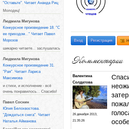
"Оставьте". Читает Ананда Риц
Молодец!
Людмила Мигунова
Конкурсное произведение 18. "С
ее приходом..." Читает Павел
Морозов
Вход
Регистрация
Н
шикарно читаете... заслушалась
Людмила Мигунова
Конкурсное произведение 31.
"Рая". Читает Лариса
Спаси
Валентина
Максимова
Солдатова
неожи
и стихи, и исполнение - всё
очень понравилось... Спасибо!
затер
Павел Соснин
пожал
Юлия Белохвостова.
голос
26 декабря 2013,
"Дождаться снега". Читает
особе
21:35:26
Наталья Айманова