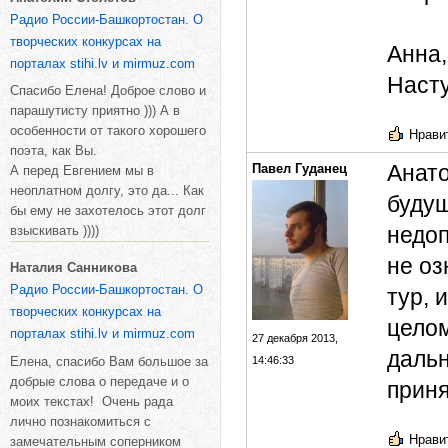
Радио России-Башкортостан. О
творческих конкурсах на
Анна,
порталах stihi.lv и mirmuz.com
Насту
Спасибо Елена! Доброе слово и
парашутисту приятно ))) А в
особенности от такого хорошего
Нравит
поэта, как Вы.
Анато
Павел Гуданец
А перед Евгением мы в
неоплатном долгу, это да... Как
будущ
бы ему не захотелось этот долг
недоп
взыскивать ))))
не оз
Наталия Санникова
Радио России-Башкортостан. О
тур, 
творческих конкурсах на
целом
порталах stihi.lv и mirmuz.com
27 декабря 2013,
дальн
Елена, спасибо Вам большое за
14:46:33
добрые слова о передаче и о
приня
моих текстах! Очень рада
лично познакомиться с
Нравит
замечательным соперником