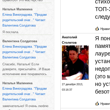
Браво!Вот это мастерство!
стихо
ТОП-3
Наталья Малинина
Елена Виноградова. "Продам
следу
родительский очаг..." Читает
Валентина Солдатова
Нравит
Я послала.
Я пон
Анатолий
Валентина Солдатова
Столетов
памят
Елена Виноградова. "Продам
родительский очаг..." Читает
лауре
Валентина Солдатова
устан
Спасибо, Наталья! Если
недоп
доверите, присылайте...И Ваше
исполнение мне понравилось.
(это 
но ус
Наталья Малинина
27 декабря 2013,
Елена Виноградова. "Продам
03:16:37
безот
родительский очаг..." Читает
Валентина Солдатова
Нравит
замечательно! Я очень люблю