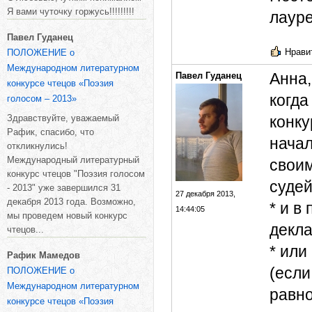
Я вами чуточку горжусь!!!!!!!!!
лауре
Павел Гуданец
Нравит
ПОЛОЖЕНИЕ о
Международном литературном
Анна,
Павел Гуданец
конкурсе чтецов «Поэзия
когда
голосом – 2013»
Здравствуйте, уважаемый
конку
Рафик, спасибо, что
начал
откликнулись!
Международный литературный
своим
конкурс чтецов "Поэзия голосом
судей
- 2013" уже завершился 31
27 декабря 2013,
декабря 2013 года. Возможно,
* и в
14:44:05
мы проведем новый конкурс
декл
чтецов...
* или
Рафик Мамедов
(если
ПОЛОЖЕНИЕ о
Международном литературном
равн
конкурсе чтецов «Поэзия