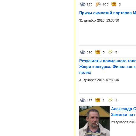
395
655
3
Призы симпатий порталов Mi
31 декабря 2013, 13:38:30
516
5
5
Результаты поименного гол
Жюри конкурса. Финал конку
полях
31 декабря 2013, 07:30:40
497
1
1
Александр С
Заметки на 
29 декабря 2013