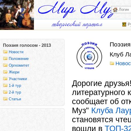
Р
Поэзия
Поэзия голосом - 2013
Новости
Клуб Л
Положение
Новос
Оргкомитет
Жюри
Участники
Дорогие друзья
1-й тур
литературного к
2-й тур
Статьи
сообщает об от
Муз"
Клуба Лау
становятся чте
вошли в
ТОП-32