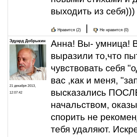
выходить из себя)))
|
Нравится (2)
Не нравится (0)
Эдуард Добрыкин
Анна! Вы- умница! 
выразили то,что пы
чувствовать себя "о
вас ,как и меня, "за
21 декабря 2013,
высказались ПОСЛЕ 
12:07:42
начальством, оказы
спорить не рекомен
тебя удаляют. Искр