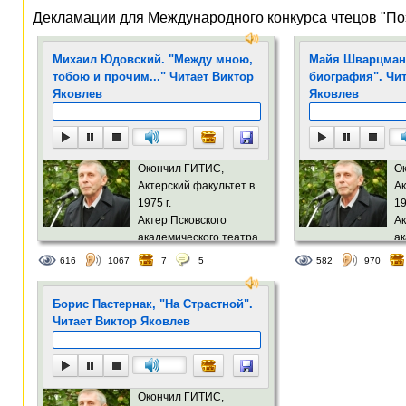
Декламации для Международного конкурса чтецов "По
Михаил Юдовский. "Между мною,
Майя Шварцман.
тобою и прочим..." Читает Виктор
биография". Чит
Яковлев
Яковлев
Окончил ГИТИС,
О
Актерский факультет в
Ак
1975 г.
19
Актер Псковского
Ак
академического театра
ак
им. А.С. Пушкина, заслуженный артист РФ.
им. А.С. Пушкина, з
616
1067
7
5
582
970
Борис Пастернак, "На Страстной".
Читает Виктор Яковлев
Окончил ГИТИС,