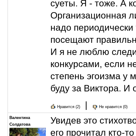
суеты. Я - тоже. А к
Организационная ли,
надо периодически 
посещают правильны
И я не люблю следи
конкурсами, если н
степень эгоизма у 
буду за Виктора. И 
|
Нравится (2)
Не нравится (0)
Валентина
Увидев это стихотв
Солдатова
его прочитал кто-т