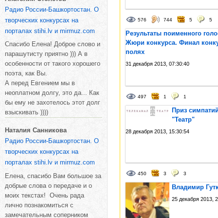
Радио России-Башкортостан. О
творческих конкурсах на
576
744
5
5
порталах stihi.lv и mirmuz.com
Результаты поименного гол
Жюри конкурса. Финал конку
Спасибо Елена! Доброе слово и
полях
парашутисту приятно ))) А в
особенности от такого хорошего
31 декабря 2013, 07:30:40
поэта, как Вы.
А перед Евгением мы в
неоплатном долгу, это да... Как
497
1
1
бы ему не захотелось этот долг
Приз симпатий
взыскивать ))))
"Театр"
Наталия Санникова
28 декабря 2013, 15:30:54
Радио России-Башкортостан. О
творческих конкурсах на
порталах stihi.lv и mirmuz.com
450
3
3
Елена, спасибо Вам большое за
добрые слова о передаче и о
Владимир Гутк
моих текстах! Очень рада
25 декабря 2013, 2
лично познакомиться с
замечательным соперником