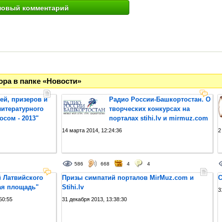
ора в папке «Новости»
ей, призеров и
Радио России-Башкортостан. О
итературного
творческих конкурсах на
осом - 2013"
порталах stihi.lv и mirmuz.com
14 марта 2014, 12:24:36
2
586
668
4
4
 Латвийского
Призы симпатий порталов MirMuz.com и
С
ая площадь"
Stihi.lv
3
50:55
31 декабря 2013, 13:38:30