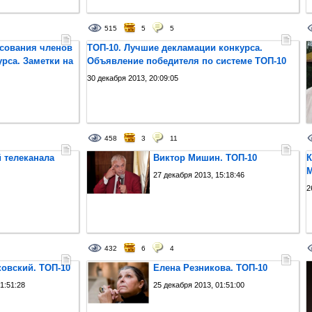
515
5
5
осования членов
ТОП-10. Лучшие декламации конкурса.
рса. Заметки на
Объявление победителя по системе ТОП-10
30 декабря 2013, 20:09:05
458
3
11
 телеканала
Виктор Мишин. ТОП-10
К
М
27 декабря 2013, 15:18:46
2
432
6
4
овский. ТОП-10
Елена Резникова. ТОП-10
1:51:28
25 декабря 2013, 01:51:00