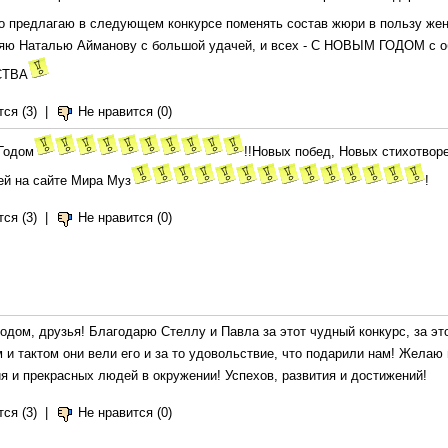
о предлагаю в следующем конкурсе поменять состав жюри в пользу жен
яю Наталью Айманову с большой удачей, и всех - С НОВЫМ ГОДОМ с о
СТВА
ся (3)
|
Не нравится (0)
Годом
!!Новых побед, Новых стихотвор
ей на сайте Мира Муз
!
ся (3)
|
Не нравится (0)
одом, друзья! Благодарю Стеллу и Павла за этот чудный конкурс, за этот
 и тактом они вели его и за то удовольствие, что подарили нам! Желаю
я и прекрасных людей в окружении! Успехов, развития и достижений!
ся (3)
|
Не нравится (0)