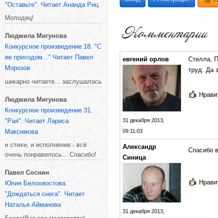
"Оставьте". Читает Ананда Риц
Молодец!
Людмила Мигунова
Конкурсное произведение 18. "С
ее приходом..." Читает Павел
евгений орлов
Стелла, П
Морозов
труд. Да 
шикарно читаете... заслушалась
Нравит
Людмила Мигунова
Конкурсное произведение 31.
"Рая". Читает Лариса
31 декабря 2013,
Максимова
09:11:03
и стихи, и исполнение - всё
Александр
Спасибо в
очень понравилось... Спасибо!
Синица
Павел Соснин
Нравит
Юлия Белохвостова.
"Дождаться снега". Читает
Наталья Айманова
31 декабря 2013,