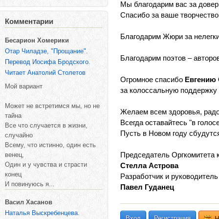
Мы благодарим вас за довери
Спасибо за ваше творчество
Комментарии
Благодарим Жюри за нелегки
Бесарион Хомерики
Отар Чиладзе, "Прощание".
Благодарим поэтов – авторо
Перевод Иосифа Бродского.
Читает Анатолий Столетов
Огромное спасибо
Евгению
Мой вариант
за колоссальную поддержку 
Может не встретимся мы, но не
Желаем всем здоровья, радо
тайна
Всегда оставайтесь "в голосе
Все что случается в жизни,
Пусть в Новом году сбудутс
случайно
Всему, что истинно, один есть
Председатель Оргкомитета к
венец,
Один и у чувства и страсти
Стелла Астрова
конец
Разработчик и руководитель
И повинуюсь я...
Павел Гуданец
Васил Хасанов
Наталья Выскребенцева.
Вход
Регистрация
Н