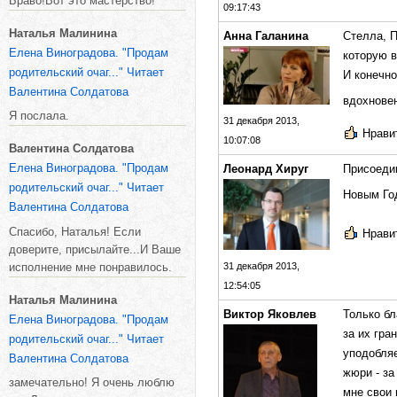
Браво!Вот это мастерство!
09:17:43
Наталья Малинина
Анна Галанина
Стелла, П
Елена Виноградова. "Продам
которую в
родительский очаг..." Читает
И конечно
Валентина Солдатова
вдохнове
Я послала.
31 декабря 2013,
Нравит
10:07:08
Валентина Солдатова
Елена Виноградова. "Продам
Леонард Хируг
Присоедин
родительский очаг..." Читает
Новым Го
Валентина Солдатова
Спасибо, Наталья! Если
Нравит
доверите, присылайте...И Ваше
исполнение мне понравилось.
31 декабря 2013,
12:54:05
Наталья Малинина
Виктор Яковлев
Только бл
Елена Виноградова. "Продам
за их гра
родительский очаг..." Читает
уподобляе
Валентина Солдатова
жюри - за
замечательно! Я очень люблю
мне свои 