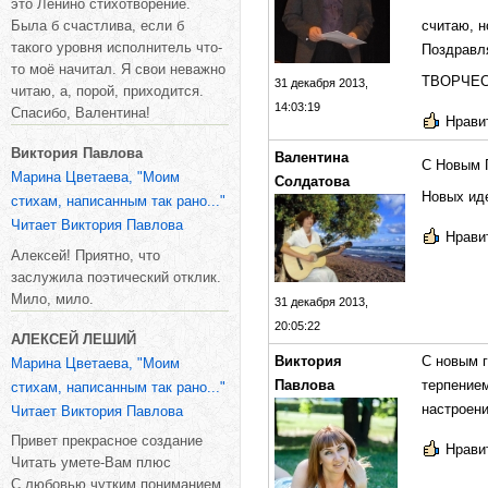
это Ленино стихотворение.
Была б счастлива, если б
считаю, н
такого уровня исполнитель что-
Поздравл
то моё начитал. Я свои неважно
ТВОРЧЕ
31 декабря 2013,
читаю, а, порой, приходится.
14:03:19
Спасибо, Валентина!
Нравит
Виктория Павлова
Валентина
С Новым 
Марина Цветаева, "Моим
Солдатова
Новых ид
стихам, написанным так рано..."
Читает Виктория Павлова
Нравит
Алексей! Приятно, что
заслужила поэтический отклик.
Мило, мило.
31 декабря 2013,
20:05:22
АЛЕКСЕЙ ЛЕШИЙ
Виктория
С новым г
Марина Цветаева, "Моим
Павлова
терпением
стихам, написанным так рано..."
настроени
Читает Виктория Павлова
Привет прекрасное создание
Нравит
Читать умете-Вам плюс
С любовью,чутким пониманием