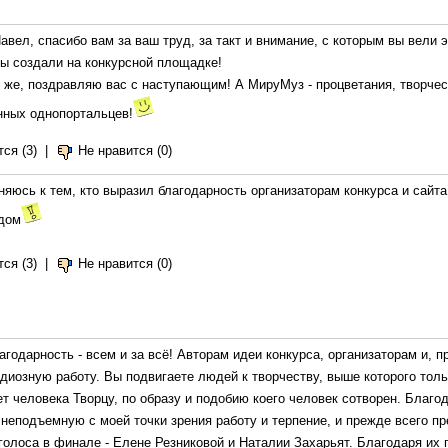
авел, спасибо вам за ваш труд, за такт и внимание, с которым вы вели э
ы создали на конкурсной площадке!
 же, поздравляю вас с наступающим! А МируМуз - процветания, творчес
нных однопортальцев!
ся (3)
|
Не нравится (0)
яюсь к тем, кто выразил благодарность организаторам конкурса и сайта 
дом
ся (3)
|
Не нравится (0)
агодарность - всем и за всё! Авторам идеи конкурса, организаторам и, п
ндиозную работу. Вы подвигаете людей к творчеству, выше которого толь
т человека Творцу, по образу и подобию коего человек сотворен. Благо
 неподъемную с моей точки зрения работу и терпение, и прежде всего пр
голоса в финале - Елене Резниковой и Наталии Захарьят. Благодаря их 