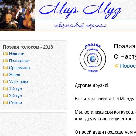
Поэзия
Поэзия голосом - 2013
Новости
С Наст
Положение
Новос
Оргкомитет
Жюри
Участники
Дорогие друзья!
1-й тур
2-й тур
Вот и закончился 1-й Между
Статьи
Мы, организаторы конкурса,
друг другу свое творчество.
От всей души поздравляем 