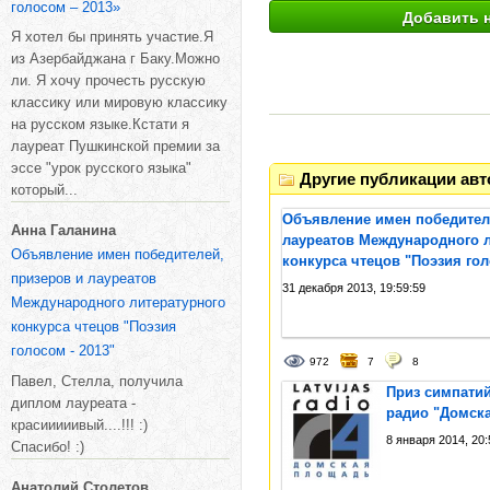
голосом – 2013»
Я хотел бы принять участие.Я
из Азербайджана г Баку.Можно
ли. Я хочу прочесть русскую
классику или мировую классику
на русском языке.Кстати я
лауреат Пушкинской премии за
эссе "урок русского языка"
Другие публикации авт
который...
Объявление имен победител
Анна Галанина
лауреатов Международного л
Объявление имен победителей,
конкурса чтецов "Поэзия гол
призеров и лауреатов
31 декабря 2013, 19:59:59
Международного литературного
конкурса чтецов "Поэзия
голосом - 2013"
972
7
8
Павел, Стелла, получила
Приз симпатий
диплом лауреата -
радио "Домск
красииииивый....!!! :)
8 января 2014, 20:
Спасибо! :)
Анатолий Столетов