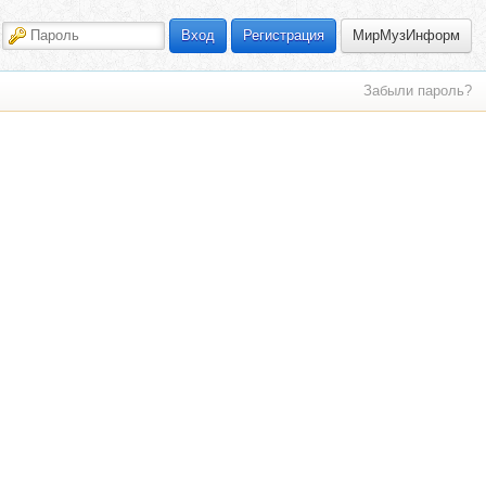
МирМузИнформ
Вход
Регистрация
Забыли пароль?