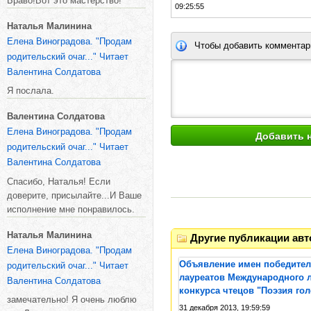
Браво!Вот это мастерство!
09:25:55
Наталья Малинина
Елена Виноградова. "Продам
Чтобы добавить комментар
родительский очаг..." Читает
Валентина Солдатова
Я послала.
Валентина Солдатова
Елена Виноградова. "Продам
родительский очаг..." Читает
Валентина Солдатова
Спасибо, Наталья! Если
доверите, присылайте...И Ваше
исполнение мне понравилось.
Наталья Малинина
Другие публикации авт
Елена Виноградова. "Продам
Объявление имен победител
родительский очаг..." Читает
лауреатов Международного л
Валентина Солдатова
конкурса чтецов "Поэзия гол
замечательно! Я очень люблю
31 декабря 2013, 19:59:59