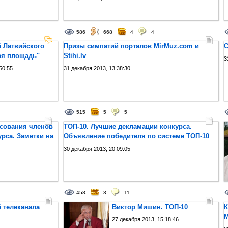
586
668
4
4
 Латвийского
Призы симпатий порталов MirMuz.com и
С
ая площадь"
Stihi.lv
3
50:55
31 декабря 2013, 13:38:30
515
5
5
осования членов
ТОП-10. Лучшие декламации конкурса.
рса. Заметки на
Объявление победителя по системе ТОП-10
30 декабря 2013, 20:09:05
458
3
11
 телеканала
Виктор Мишин. ТОП-10
К
М
27 декабря 2013, 15:18:46