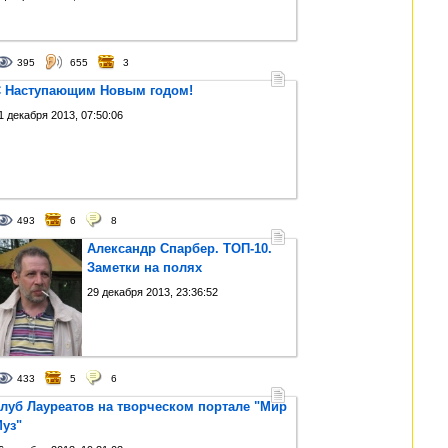
395
655
3
 Наступающим Новым годом!
1 декабря 2013, 07:50:06
493
6
8
Александр Спарбер. ТОП-10.
Заметки на полях
29 декабря 2013, 23:36:52
433
5
6
луб Лауреатов на творческом портале "Мир
уз"