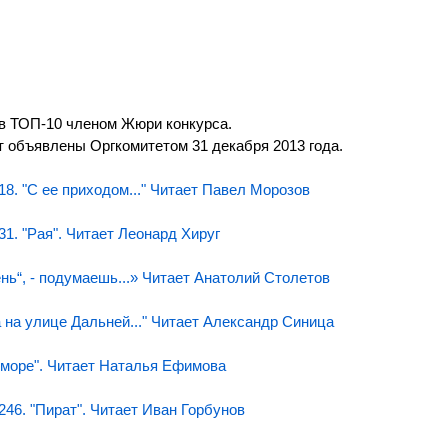
в ТОП-10 членом Жюри конкурса.
 объявлены Оргкомитетом 31 декабря 2013 года.
8. "С ее приходом..." Читает Павел Морозов
1. "Рая". Читает Леонард Хируг
нь“, - подумаешь...» Читает Анатолий Столетов
 на улице Дальней..." Читает Александр Синица
 море". Читает Наталья Ефимова
46. "Пират". Читает Иван Горбунов