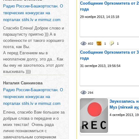
Сообщение Оргкомитета от 2
Радио России-Башкортостан. О
года
творческих конкурсах на
29 ноября 2013, 14:15:18
порталах stihi.lv и mirmuz.com
Спасибо Елена! Доброе слово и
парашутисту приятно ))) А в
особенности от такого хорошего
402
1
1
поэта, как Вы.
Сообщение Оргкомитета от 3
А перед Евгением мы в
года
неоплатном долгу, это да... Как
бы ему не захотелось этот долг
31 октября 2013, 19:56:54
взыскивать ))))
Наталия Санникова
Радио России-Башкортостан. О
294
творческих конкурсах на
Звукозапись н
порталах stihi.lv и mirmuz.com
Муз (лёгкий а
Елена, спасибо Вам большое за
4 октября 2013, 19
добрые слова о передаче и о
моих текстах! Очень рада
лично познакомиться с
замечательным соперником