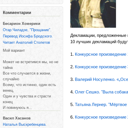
Комментарии
Бесарион Хомерики
Отар Чиладзе, "Прощание".
Декламации, предложенные 
Перевод Иосифа Бродского.
10 лучших декламаций будут
Читает Анатолий Столетов
Мой вариант
1.
Конкурсное произведение 1
Может не встретимся мы, но не
2.
Конкурсное произведение 3
тайна
Все что случается в жизни,
случайно
3.
Валерий Носуленко. «„Осе
Всему, что истинно, один есть
венец,
4.
Олег Сешко. "Выла собака
Один и у чувства и страсти
конец
5.
Татьяна Лернер. "Мёртвое
И повинуюсь я...
6.
Конкурсное произведение 2
Васил Хасанов
Наталья Выскребенцева.