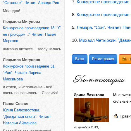
7.
Конкурсное произведение 
"Оставьте". Читает Ананда Риц
Молодец!
8.
Конкурсное произведение 4
Людмила Мигунова
9.
Лемара. "Сон". Читает Па
Конкурсное произведение 18. "С
ее приходом..." Читает Павел
10.
Михаил Четыркин. "Давай
Морозов
шикарно читаете... заслушалась
Вход
Регистрация
Н
Людмила Мигунова
Конкурсное произведение 31.
"Рая". Читает Лариса
Максимова
и стихи, и исполнение - всё
очень понравилось... Спасибо!
Ирина Вахитова
Мне очень
сильные 
Павел Соснин
Юлия Белохвостова.
Нравит
"Дождаться снега". Читает
Наталья Айманова
26 декабря 2013,