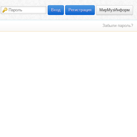
МирМузИнформ
Вход
Регистрация
Забыли пароль?