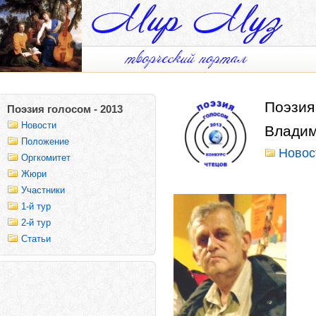
Поэзия
Поэзия голосом - 2013
Новости
Владим
Положение
Новос
Оргкомитет
Жюри
Участники
1-й тур
2-й тур
Статьи