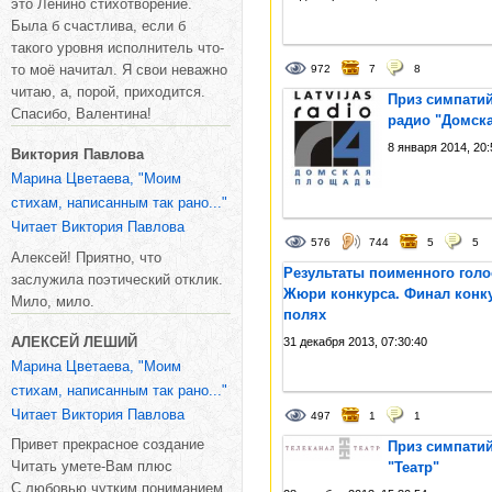
это Ленино стихотворение.
Была б счастлива, если б
такого уровня исполнитель что-
то моё начитал. Я свои неважно
972
7
8
читаю, а, порой, приходится.
Приз симпатий
Спасибо, Валентина!
радио "Домск
8 января 2014, 20:
Виктория Павлова
Марина Цветаева, "Моим
стихам, написанным так рано..."
Читает Виктория Павлова
576
744
5
5
Алексей! Приятно, что
Результаты поименного гол
заслужила поэтический отклик.
Жюри конкурса. Финал конку
Мило, мило.
полях
АЛЕКСЕЙ ЛЕШИЙ
31 декабря 2013, 07:30:40
Марина Цветаева, "Моим
стихам, написанным так рано..."
Читает Виктория Павлова
497
1
1
Привет прекрасное создание
Приз симпатий
Читать умете-Вам плюс
"Театр"
С любовью,чутким пониманием