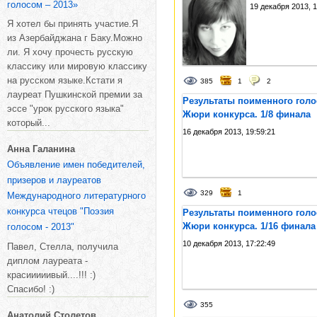
голосом – 2013»
19 декабря 2013, 1
Я хотел бы принять участие.Я
из Азербайджана г Баку.Можно
ли. Я хочу прочесть русскую
классику или мировую классику
на русском языке.Кстати я
385
1
2
лауреат Пушкинской премии за
Результаты поименного гол
эссе "урок русского языка"
Жюри конкурса. 1/8 финала
который...
16 декабря 2013, 19:59:21
Анна Галанина
Объявление имен победителей,
призеров и лауреатов
329
1
Международного литературного
конкурса чтецов "Поэзия
Результаты поименного гол
Жюри конкурса. 1/16 финала
голосом - 2013"
10 декабря 2013, 17:22:49
Павел, Стелла, получила
диплом лауреата -
красииииивый....!!! :)
Спасибо! :)
355
Анатолий Столетов