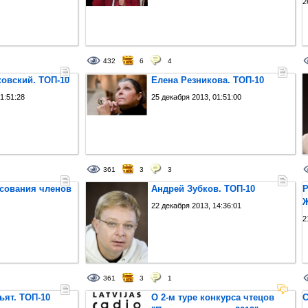
2
432
6
4
овский. ТОП-10
Елена Резникова. ТОП-10
1:51:28
25 декабря 2013, 01:51:00
361
3
3
осования членов
Андрей Зубков. ТОП-10
Р
Ж
22 декабря 2013, 14:36:01
2
361
3
1
ьят. ТОП-10
О 2-м туре конкурса чтецов
С