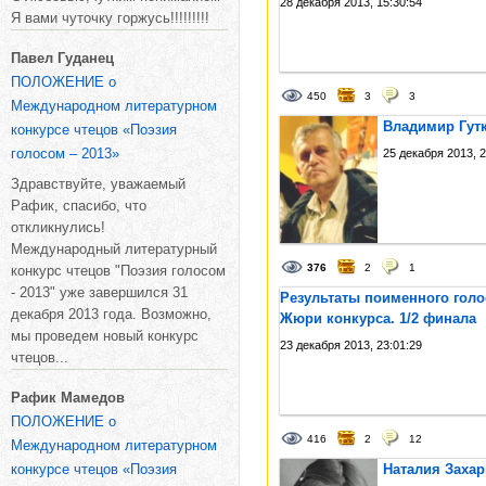
28 декабря 2013, 15:30:54
Я вами чуточку горжусь!!!!!!!!!
Павел Гуданец
ПОЛОЖЕНИЕ о
450
3
3
Международном литературном
Владимир Гутк
конкурсе чтецов «Поэзия
голосом – 2013»
25 декабря 2013, 2
Здравствуйте, уважаемый
Рафик, спасибо, что
откликнулись!
Международный литературный
376
2
1
конкурс чтецов "Поэзия голосом
- 2013" уже завершился 31
Результаты поименного гол
декабря 2013 года. Возможно,
Жюри конкурса. 1/2 финала
мы проведем новый конкурс
23 декабря 2013, 23:01:29
чтецов...
Рафик Мамедов
ПОЛОЖЕНИЕ о
416
2
12
Международном литературном
конкурсе чтецов «Поэзия
Наталия Захар