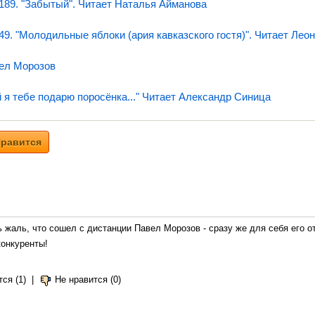
189. "Забытый". Читает Наталья Айманова
9. "Молодильные яблоки (ария кавказского гостя)". Читает Лео
вел Морозов
 я тебе подарю поросёнка..." Читает Александр Синица
равится
 жаль, что сошел с дистанции Павел Морозов - сразу же для себя его о
конкуренты!
ся (1)
|
Не нравится (0)