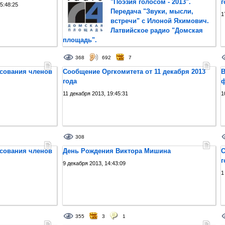
"Поэзия голосом - 2013".
г
5:48:25
Передача "Звуки, мысли,
1
встречи" с Илоной Яхимович.
Латвийское радио "Домская
площадь".
18 декабря 2013, 13:03:38
368
692
7
осования членов
Сообщение Оргкомитета от 11 декабря 2013
В
года
ф
11 декабря 2013, 19:45:31
1
308
осования членов
День Рождения Виктора Мишина
С
г
9 декабря 2013, 14:43:09
1
355
3
1