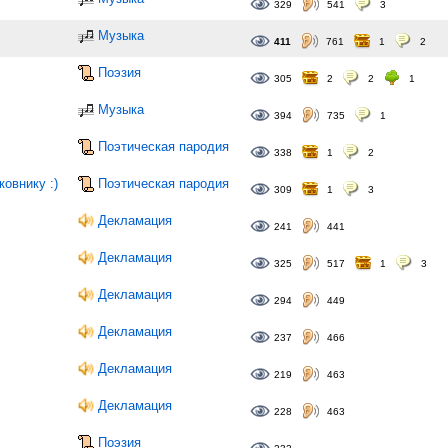
329
541
3
Музыка
411
761
1
2
Поэзия
305
2
2
1
Музыка
394
735
1
Поэтическая пародия
338
1
2
овнику :)
Поэтическая пародия
309
1
3
Декламация
241
441
Декламация
325
517
1
3
Декламация
294
449
Декламация
237
466
Декламация
219
463
Декламация
228
463
Поэзия