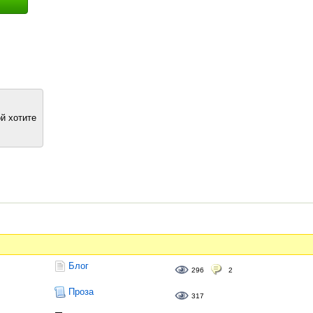
й хотите
Блог
296
2
Проза
317