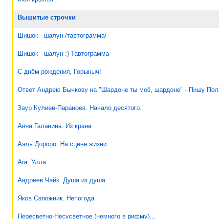
Вышитые строчки
Шишок - шалун /тавтограмма/
Шишок - шалун :) Тавтограмма
С днём рождения, Горыныч!
Ответ Андрею Бычкову на "Шардоне ты моё, шардоне" - Пишу Полк
Заур Кулиев-Параноев. Начало десятого.
Анна Галанина. Из крана
Аэль Дороро. На сцене жизни
Ara. Улла.
Андреев Чайк. Душа из душа
Яков Сапожник. Непогода
Пересветно-Несусветное (немного в рифму)...