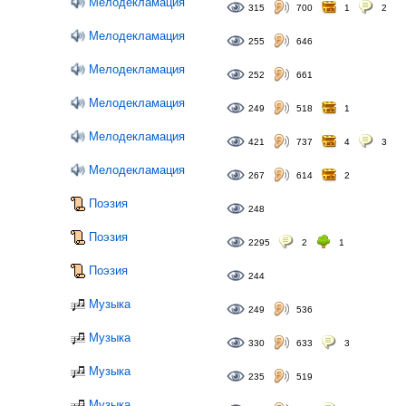
Мелодекламация
315
700
1
2
Мелодекламация
255
646
Мелодекламация
252
661
Мелодекламация
249
518
1
Мелодекламация
421
737
4
3
Мелодекламация
267
614
2
Поэзия
248
Поэзия
2295
2
1
Поэзия
244
Музыка
249
536
Музыка
330
633
3
Музыка
235
519
Музыка