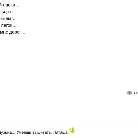
ой ласки…
яльцах…
яльцем…
 легок…
 мне дорог…
41
 музыка... Умеешь вышивать, Наташа!