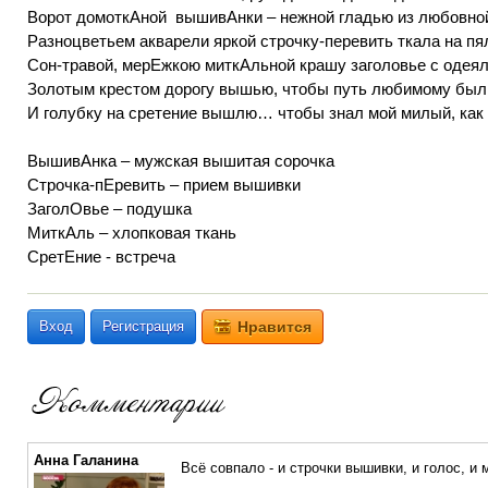
Ворот домоткАной вышивАнки – нежной гладью из любовн
Разноцветьем акварели яркой строчку-перевить ткала на п
Сон-травой, мерЕжкою миткАльной крашу заголовье с оде
Золотым крестом дорогу вышью, чтобы путь любимому был
И голубку на сретение вышлю… чтобы знал мой милый, как
ВышивАнка – мужская вышитая сорочка
Строчка-пЕревить – прием вышивки
ЗаголОвье – подушка
МиткАль – хлопковая ткань
СретЕние - встреча
Вход
Регистрация
Нравится
Анна Галанина
Всё совпало - и строчки вышивки, и голос, и