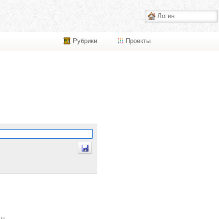
Рубрики
Проекты
к…