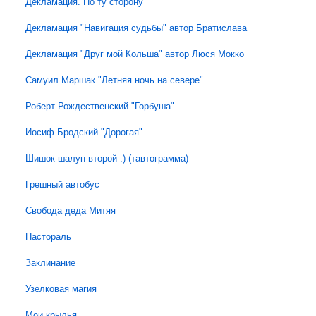
Декламация. По ту сторону
Декламация "Навигация судьбы" автор Братислава
Декламация "Друг мой Кольша" автор Люся Мокко
Самуил Маршак "Летняя ночь на севере"
Роберт Рождественский "Горбуша"
Иосиф Бродский "Дорогая"
Шишок-шалун второй :) (тавтограмма)
Грешный автобус
Свобода деда Митяя
Пастораль
Заклинание
Узелковая магия
Мои крылья