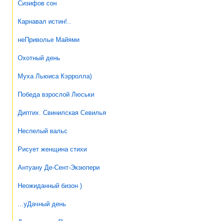
Сизифов сон
Карнавал истин!..
неПриволье Майями
Охотный день
Муха Льюиса Кэрролла)
Победа взрослой Люськи
Диптих. Свинилская Севилья
Неспелый вальс
Рисует женщина стихи
Антуану Де-Сент-Экзюпери
Неожиданный бизон )
...уДачный день