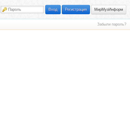
МирМузИнформ
Вход
Регистрация
Забыли пароль?