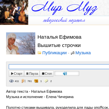
Наталья Ефимова
Вышитые строчки
Публикации
-
Музыка
Старт
Пауза
Стоп
411
761
1
2
Автор текста - Наталья Ефимова
Музыка и исполнение - Елена Чичерина
Полотно стихами вышивала, рукоделила для лады опоЯсо