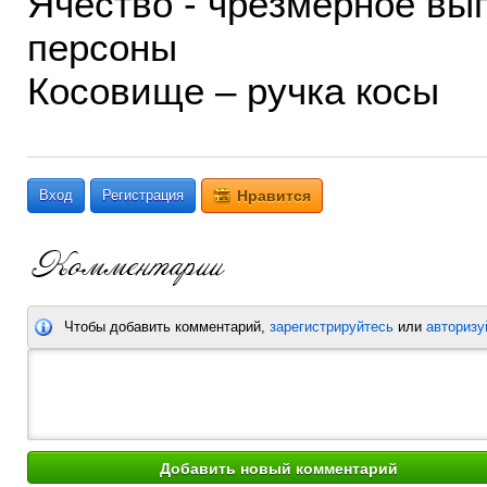
Ячество - чpeзмepнoe вы
пepcoны
Косовище – ручка косы
Вход
Регистрация
Нравится
Чтобы добавить комментарий,
зарегистрируйтесь
или
авторизу