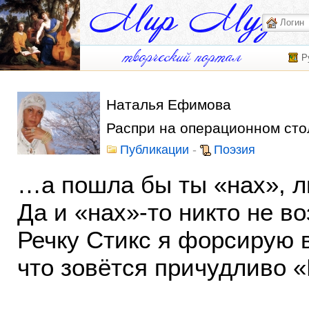
Р
Наталья Ефимова
Распри на операционном сто
Публикации
-
Поэзия
…а пошла бы ты «нах», л
Да и «нах»-то никто не в
Речку Стикс я форсирую 
что зовётся причудливо «R