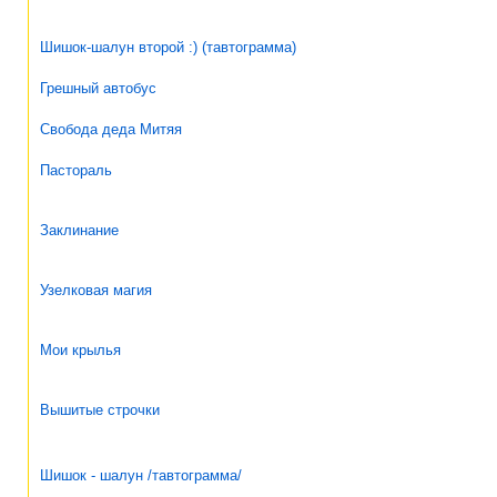
Шишок-шалун второй :) (тавтограмма)
Грешный автобус
Свобода деда Митяя
Пастораль
Заклинание
Узелковая магия
Мои крылья
Вышитые строчки
Шишок - шалун /тавтограмма/