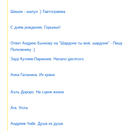
Шишок - шалун :) Тавтограмма
С днём рождения, Горыныч!
Ответ Андрею Бычкову на "Шардоне ты моё, шардоне" - Пишу
Полковнику :)
Заур Кулиев-Параноев. Начало десятого.
Анна Галанина. Из крана
Аэль Дороро. На сцене жизни
Ara. Улла.
Андреев Чайк. Душа из душа