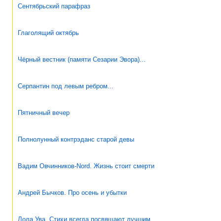
Сентябрьский парафраз
Глаголящий октябрь
Чёрный вестник (памяти Сезарии Эвора)...
Серпантин под левым ребром...
Пятничный вечер
Полнолунный контрэданс старой девы
Вадим Овчинников-Nord. Жизнь стоит смерти
Андрей Бычков. Про осень и убытки
Лола Ува. Стихи всегда посвящают лучшим