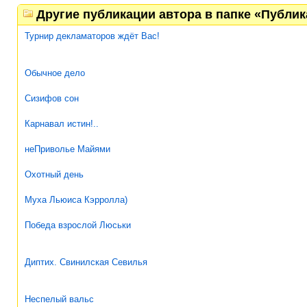
Другие публикации автора в папке «Публи
Турнир декламаторов ждёт Вас!
Обычное дело
Сизифов сон
Карнавал истин!..
неПриволье Майями
Охотный день
Муха Льюиса Кэрролла)
Победа взрослой Люськи
Диптих. Свинилская Севилья
Неспелый вальс