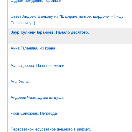
С днём рождения, Горыныч!
Ответ Андрею Бычкову на "Шардоне ты моё, шардоне" - Пишу
Полковнику :)
Заур Кулиев-Параноев. Начало десятого.
Анна Галанина. Из крана
Аэль Дороро. На сцене жизни
Ara. Улла.
Андреев Чайк. Душа из душа
Яков Сапожник. Непогода
Пересветно-Несусветное (немного в рифму)...