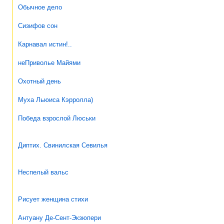
Обычное дело
Сизифов сон
Карнавал истин!..
неПриволье Майями
Охотный день
Муха Льюиса Кэрролла)
Победа взрослой Люськи
Диптих. Свинилская Севилья
Неспелый вальс
Рисует женщина стихи
Антуану Де-Сент-Экзюпери