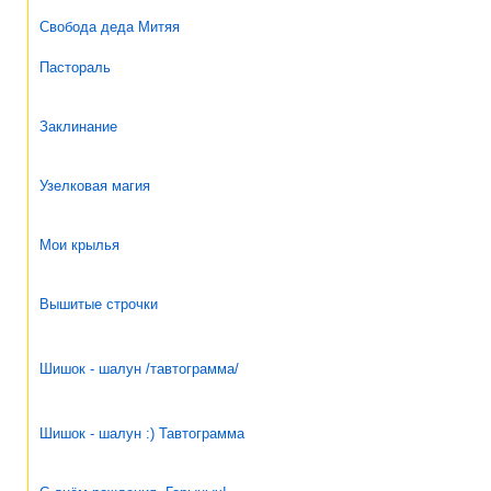
Свобода деда Митяя
Пастораль
Заклинание
Узелковая магия
Мои крылья
Вышитые строчки
Шишок - шалун /тавтограмма/
Шишок - шалун :) Тавтограмма