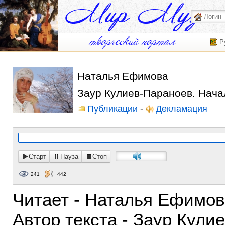
Р
Наталья Ефимова
Заур Кулиев-Параноев. Нача
Публикации
-
Декламация
Старт
Пауза
Стоп
241
442
Читает - Наталья Ефимо
Автор текста - Заур Кули