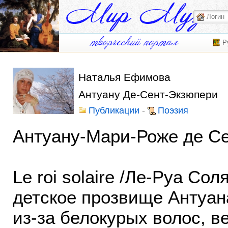
Р
Наталья Ефимова
Антуану Де-Сент-Экзюпери
Публикации
-
Поэзия
Антуану-Мари-Роже де С
Le roi solaire /Ле-Руа Со
детское прозвище Антуан
из-за белокурых волос, в