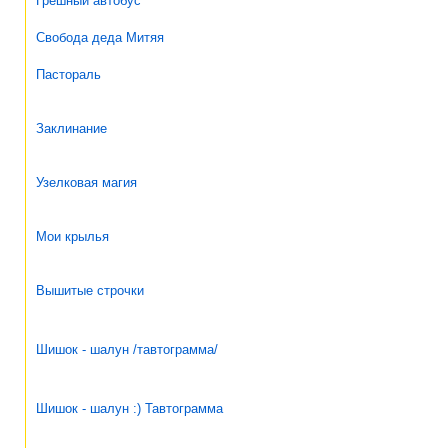
Грешный автобус
Свобода деда Митяя
Пастораль
Заклинание
Узелковая магия
Мои крылья
Вышитые строчки
Шишок - шалун /тавтограмма/
Шишок - шалун :) Тавтограмма