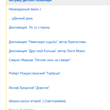
Антуану Де-Сент-Экзюпери
Неожиданный бизон )
...уДачный день
Декламация. По ту сторону
Декламация "Навигация судьбы" автор Братислава
Декламация "Друг мой Кольша" автор Люся Мокко
Самуил Маршак "Летняя ночь на севере"
Роберт Рождественский "Горбуша"
Иосиф Бродский "Дорогая"
Шишок-шалун второй :) (тавтограмма)