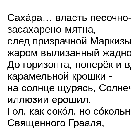
Саха́ра… власть песочно-
засахарено-мятна,
след призрачной Маркиз
жаром вылизанный жадно
До горизонта, поперёк и 
карамельной крошки -
на солнце щурясь, Солнечн
иллюзии ерошил.
Гол, как соко́л, но со́кол
Священного Грааля,