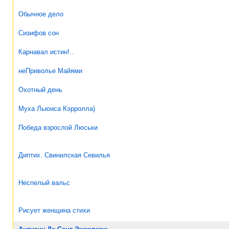
Обычное дело
Сизифов сон
Карнавал истин!..
неПриволье Майями
Охотный день
Муха Льюиса Кэрролла)
Победа взрослой Люськи
Диптих. Свинилская Севилья
Неспелый вальс
Рисует женщина стихи