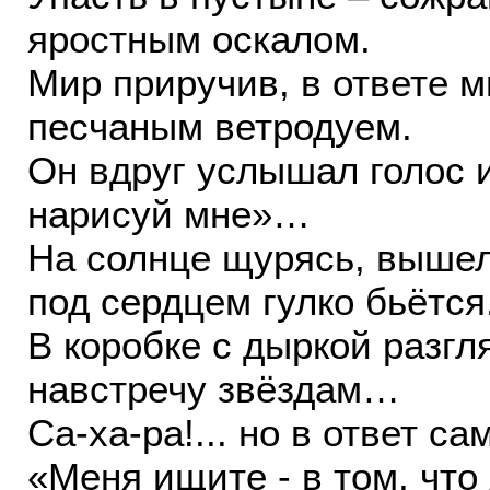
яростным оскалом.
Мир приручив, в ответе м
песчаным ветродуем.
Он вдруг услышал голос 
нарисуй мне»…
На солнце щурясь, вышел
под сердцем гулко бьётся
В коробке с дыркой разг
навстречу звёздам…
Са-ха-ра!... но в ответ 
«Меня ищите - в том, чт