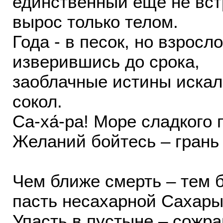
единственный ещё не вст
вырос только телом.
Года - в песок, но взросл
изверившись до срока,
заоблачные истины искал,
сокол.
Са-ха́-ра! Море сладкого
Желаний бойтесь – грань
Чем ближе смерть – тем 
пасть несахарной Сахары
Упасть в пустыне – сожра