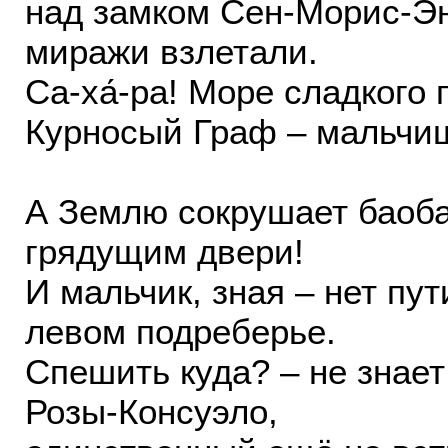
над замком Сен-Морис-Эн
миражи взлетали.
Са-ха́-ра! Море сладкого п
Курносый Граф – мальчишк
А Землю сокрушает баоб
грядущим двери!
И мальчик, зная – нет пут
левом подреберье.
Спешить куда? – не знае
Розы-Консуэло,