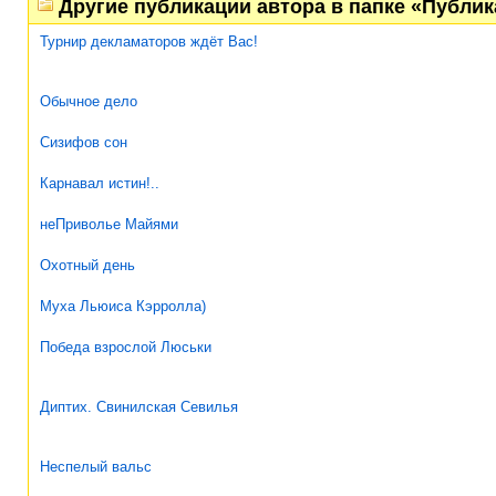
Другие публикации автора в папке «Публи
Турнир декламаторов ждёт Вас!
Обычное дело
Сизифов сон
Карнавал истин!..
неПриволье Майями
Охотный день
Муха Льюиса Кэрролла)
Победа взрослой Люськи
Диптих. Свинилская Севилья
Неспелый вальс