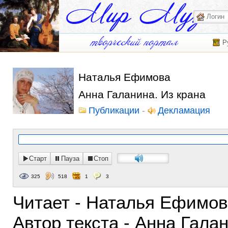
Р
Наталья Ефимова
Анна Галанина. Из крана
Публикации
-
Декламация
Старт
Пауза
Стоп
325
518
1
3
Читает - Наталья Ефимо
Автор текста - Анна Гала