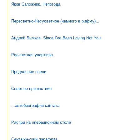
Яков Сапожник. Непогода
Пересветно-Несусветное (немного в рифму)...
Андрей Бычков. Since I’ve Been Loving Not You
Рассветная увертюра
Предчаяние осени
Снежное пришествие
...автобиографии кантата
Распри на операционном столе
Сентябрьский парафраз