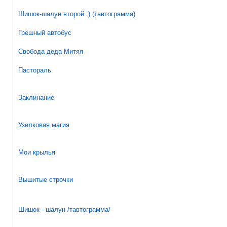
Шишок-шалун второй :) (тавтограмма)
Грешный автобус
Свобода деда Митяя
Пастораль
Заклинание
Узелковая магия
Мои крылья
Вышитые строчки
Шишок - шалун /тавтограмма/