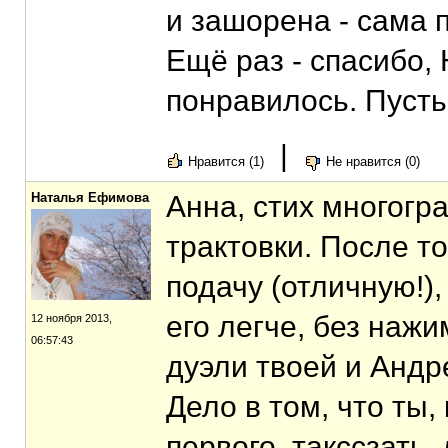
и зашорена - сама
Ещё раз - спасибо,
понравилось. Пусть 
|
Нравится (1)
Не нравится (0)
Наталья Ефимова
Анна, стих многогр
трактовки. После т
подачу (отличную!),
его легче, без нажи
12 ноября 2013,
06:57:43
дуэли твоей и Андре
Дело в том, что ты,
первого, такссзать,