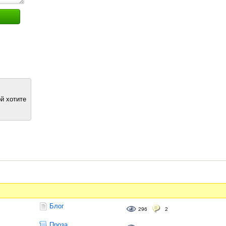
й хотите
Блог
296
2
Проза