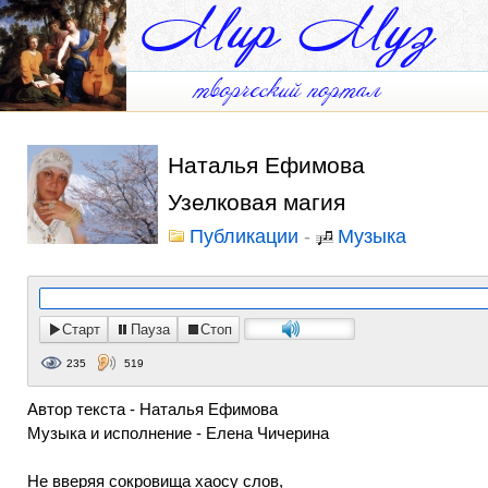
Наталья Ефимова
Узелковая магия
Публикации
-
Музыка
Старт
Пауза
Стоп
235
519
Автор текста - Наталья Ефимова
Музыка и исполнение - Елена Чичерина
Не вверяя сокровища хаосу слов,