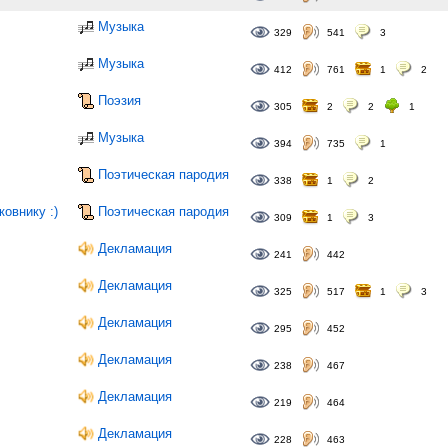
Музыка
329
541
3
Музыка
412
761
1
2
Поэзия
305
2
2
1
Музыка
394
735
1
Поэтическая пародия
338
1
2
овнику :)
Поэтическая пародия
309
1
3
Декламация
241
442
Декламация
325
517
1
3
Декламация
295
452
Декламация
238
467
Декламация
219
464
Декламация
228
463