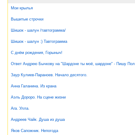
Мои крылья
Вышитые строчки
Шишок - шалун /тавтограмма/
Шишок - шалун :) Тавтограмма
С днём рождения, Горыныч!
Ответ Андрею Бычкову на "Шардоне ты моё, шардоне" - Пишу Полк
Заур Кулиев-Параноев. Начало десятого.
Анна Галанина. Из крана
Аэль Дороро. На сцене жизни
Ara. Улла.
Андреев Чайк. Душа из душа
Яков Сапожник. Непогода