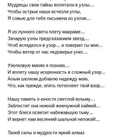
Мудрецы свои тайны вплетали в узлы…
Чтобы острые наши исчезли углы,
Я совью для тебя письмена из узлов…
Я из лунного света плету макраме…
Зачарую узлы предсказанием звезд…
Чтоб вгляделся в узор… и поверил ты мне…
Чтобы ветер от нас недоверье унес…
Узелковую магию я познаю…
И вплету нашу искренность в сложный узор…
Алым шелком добавлю надежду мою,
Что, как прежде, опять потеплеет твой взор…
Нашу память о юности светлой возьму…
Заблестит она нежной жемчужной каймой…
Этот блеск осветит набежавшую тьму…
И вернет нам весенний шальной непокой!...
Твоей силы и мудрости яркий алмаз