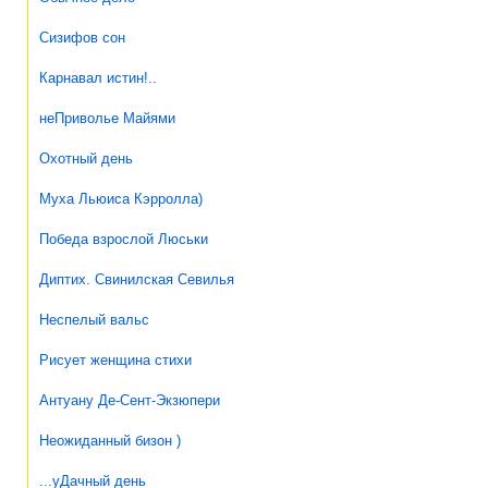
Сизифов сон
Карнавал истин!..
неПриволье Майями
Охотный день
Муха Льюиса Кэрролла)
Победа взрослой Люськи
Диптих. Свинилская Севилья
Неспелый вальс
Рисует женщина стихи
Антуану Де-Сент-Экзюпери
Неожиданный бизон )
...уДачный день