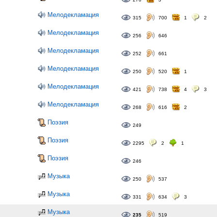
Мелодекламация
315
700
1
2
Мелодекламация
256
646
Мелодекламация
252
661
Мелодекламация
250
520
1
Мелодекламация
421
738
4
3
Мелодекламация
268
616
2
Поэзия
249
Поэзия
2295
2
1
Поэзия
246
Музыка
250
537
Музыка
331
634
3
Музыка
235
519