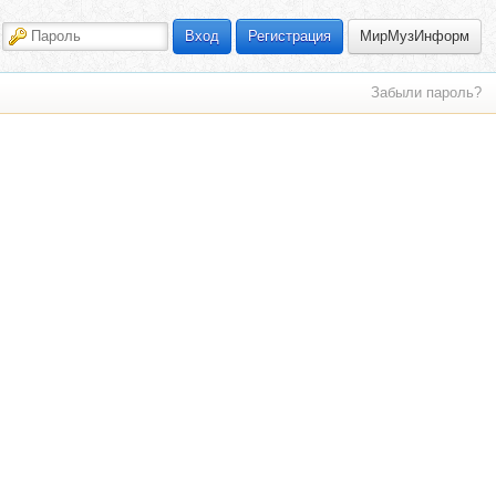
МирМузИнформ
Вход
Регистрация
Забыли пароль?