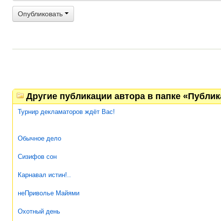
Опубликовать
Другие публикации автора в папке «Публи
Турнир декламаторов ждёт Вас!
Обычное дело
Сизифов сон
Карнавал истин!..
неПриволье Майями
Охотный день