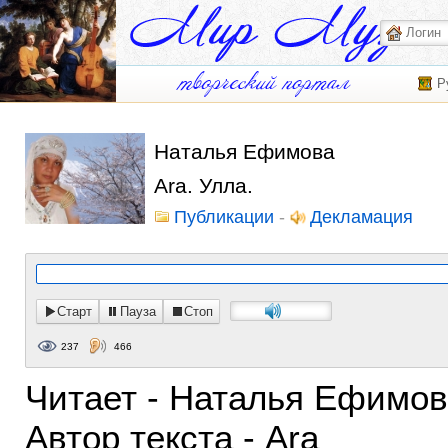
Р
Наталья Ефимова
Ara. Улла.
Публикации
-
Декламация
Старт
Пауза
Стоп
237
466
Читает - Наталья Ефимо
Автор текста - Ara