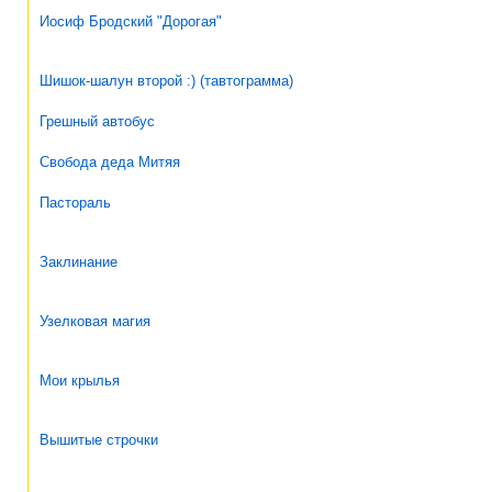
Иосиф Бродский "Дорогая"
Шишок-шалун второй :) (тавтограмма)
Грешный автобус
Свобода деда Митяя
Пастораль
Заклинание
Узелковая магия
Мои крылья
Вышитые строчки