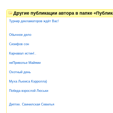
Другие публикации автора в папке «Публи
Турнир декламаторов ждёт Вас!
Обычное дело
Сизифов сон
Карнавал истин!..
неПриволье Майями
Охотный день
Муха Льюиса Кэрролла)
Победа взрослой Люськи
Диптих. Свинилская Севилья