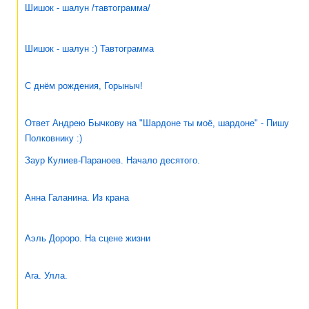
Шишок - шалун /тавтограмма/
Шишок - шалун :) Тавтограмма
С днём рождения, Горыныч!
Ответ Андрею Бычкову на "Шардоне ты моё, шардоне" - Пишу
Полковнику :)
Заур Кулиев-Параноев. Начало десятого.
Анна Галанина. Из крана
Аэль Дороро. На сцене жизни
Ara. Улла.