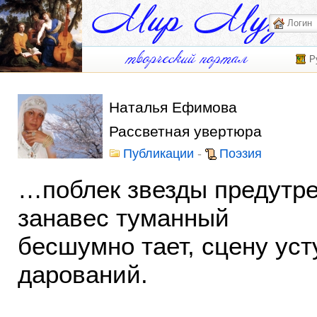
Р
Наталья Ефимова
Рассветная увертюра
Публикации
-
Поэзия
…поблек звезды предутре
занавес туманный
бесшумно тает, сцену уст
дарований.